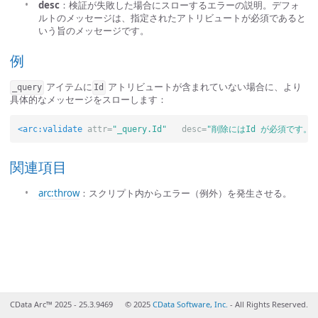
desc
：検証が失敗した場合にスローするエラーの説明。デフォ
ルトのメッセージは、指定されたアトリビュートが必須であると
いう旨のメッセージです。
例
アイテムに
アトリビュートが含まれていない場合に、より
_query
Id
具体的なメッセージをスローします：
<arc:validate
attr=
"_query.Id"
desc=
"削除にはId が必須です。"
関連項目
arc:throw
：スクリプト内からエラー（例外）を発生させる。
CData Arc™ 2025 - 25.3.9469
© 2025
CData Software, Inc.
- All Rights Reserved.