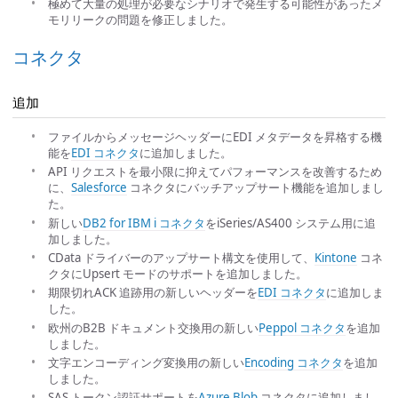
極めて大量の処理が必要なシナリオで発生する可能性があったメ
モリリークの問題を修正しました。
コネクタ
追加
ファイルからメッセージヘッダーにEDI メタデータを昇格する機
能を
EDI コネクタ
に追加しました。
API リクエストを最小限に抑えてパフォーマンスを改善するため
に、
Salesforce
コネクタにバッチアップサート機能を追加しまし
た。
新しい
DB2 for IBM i コネクタ
をiSeries/AS400 システム用に追
加しました。
CData ドライバーのアップサート構文を使用して、
Kintone
コネ
クタにUpsert モードのサポートを追加しました。
期限切れACK 追跡用の新しいヘッダーを
EDI コネクタ
に追加しま
した。
欧州のB2B ドキュメント交換用の新しい
Peppol コネクタ
を追加
しました。
文字エンコーディング変換用の新しい
Encoding コネクタ
を追加
しました。
SAS トークン認証サポートを
Azure Blob
コネクタに追加しまし