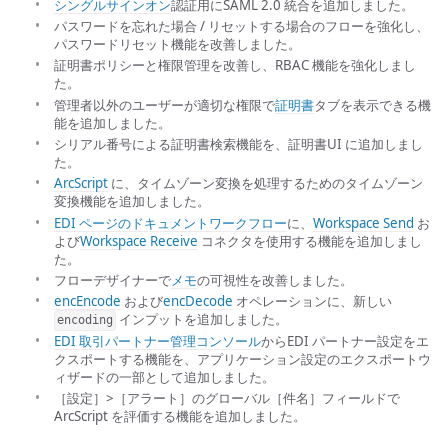
シングルサインオン
認証用にSAML 2.0 統合を追加しました。
パスワードを忘れた場合 / リセットする場合のフローを強化し、
パスワードリセット機能を改善しました。
証明書ポリシーと権限管理を改善し、RBAC 機能を強化しまし
た。
管理者以外のユーザーが適切な権限で
証明書
タブを表示できる機
能を追加しました。
シリアル番号による証明書検索機能を、証明書UI に追加しまし
た。
ArcScript
に、タイムゾーン変換を処理するためのタイムゾーン
変換機能を追加しました。
EDI ページのドキュメントワークフロー
に、
Workspace Send
お
よび
Workspace Receive
コネクタを使用する機能を追加しまし
た。
フローデザイナーで
メモ
の可視性を改善しました。
encEncode
および
encDecode
オペレーションに、新しい
インプットを追加しました。
encoding
EDI 取引パートナー管理コンソール
からEDI パートナー設定をエ
クスポートする機能を、アプリケーション設定のエクスポートウ
ィザードの一部として追加しました。
［設定］>［アラート］のグローバル［件名］フィールドで
ArcScript を評価する機能を追加しました。