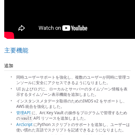
主要機能
追加
同時ユーザーサポートを強化し、複数のユーザーが同時に管理コ
ンソールに安全にアクセスできるようになりました。
UI およびログに、ローカルとサーバーのタイムゾーン情報を表
示するタイムゾーン表示機能を追加しました。
インスタンスメタデータ取得のためのIMDS v2 をサポートし、
AWS 統合を強化しました。
管理API
に、Arc Key Vault の操作をプログラムで管理するため
の
API リソースを追加しました。
vault
ArcScript
にPython スクリプトのサポートを追加し、ユーザーは
使い慣れた言語でスクリプトを記述できるようになりました。