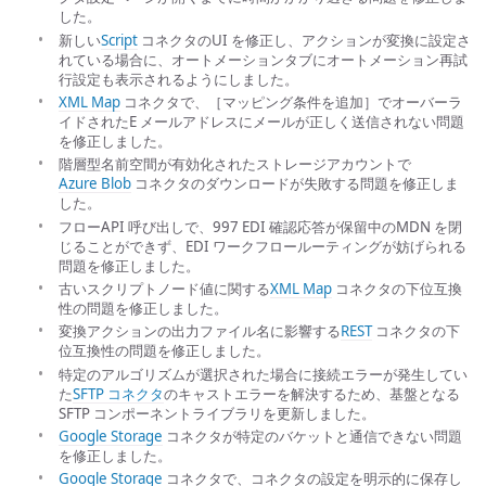
した。
新しい
Script
コネクタのUI を修正し、アクションが変換に設定さ
れている場合に、オートメーションタブにオートメーション再試
行設定も表示されるようにしました。
XML Map
コネクタで、［マッピング条件を追加］でオーバーラ
イドされたE メールアドレスにメールが正しく送信されない問題
を修正しました。
階層型名前空間が有効化されたストレージアカウントで
Azure Blob
コネクタのダウンロードが失敗する問題を修正しま
した。
フローAPI 呼び出しで、997 EDI 確認応答が保留中のMDN を閉
じることができず、EDI ワークフロールーティングが妨げられる
問題を修正しました。
古いスクリプトノード値に関する
XML Map
コネクタの下位互換
性の問題を修正しました。
変換アクションの出力ファイル名に影響する
REST
コネクタの下
位互換性の問題を修正しました。
特定のアルゴリズムが選択された場合に接続エラーが発生してい
た
SFTP コネクタ
のキャストエラーを解決するため、基盤となる
SFTP コンポーネントライブラリを更新しました。
Google Storage
コネクタが特定のバケットと通信できない問題
を修正しました。
Google Storage
コネクタで、コネクタの設定を明示的に保存し