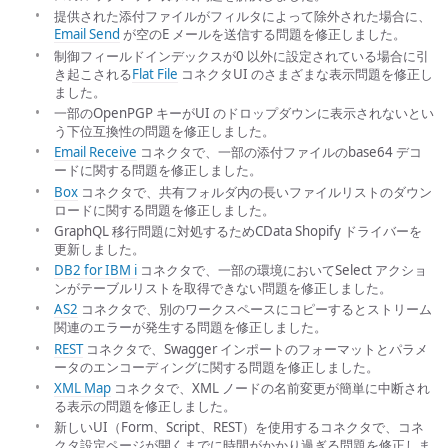
提供された添付ファイルがフィルタによって除外された場合に、
Email Send
が空のE メールを送信する問題を修正しました。
制御フィールドインデックスが0 以外に設定されている場合に引
き起こされる
Flat File
コネクタUI のさまざまな表示問題を修正し
ました。
一部のOpenPGP キーがUI のドロップダウンに表示されないとい
う下位互換性の問題を修正しました。
Email Receive
コネクタで、一部の添付ファイルのbase64 デコ
ードに関する問題を修正しました。
Box
コネクタで、共有フォルダ内の長いファイルリストのダウン
ロードに関する問題を修正しました。
GraphQL 移行問題に対処するためCData Shopify ドライバーを
更新しました。
DB2 for IBM i
コネクタで、一部の環境においてSelect アクショ
ンがテーブルリストを取得できない問題を修正しました。
AS2
コネクタで、別のワークスペースにコピーするとストリーム
関連のエラーが発生する問題を修正しました。
REST
コネクタで、Swagger インポートのフォーマットとパラメ
ータのエンコーディングに関する問題を修正しました。
XML Map
コネクタで、XML ノードの名前変更が簡単に中断され
る表示の問題を修正しました。
新しいUI（Form、Script、REST）を使用するコネクタで、コネ
クタ設定ページが開くまでに時間がかかり過ぎる問題を修正しま