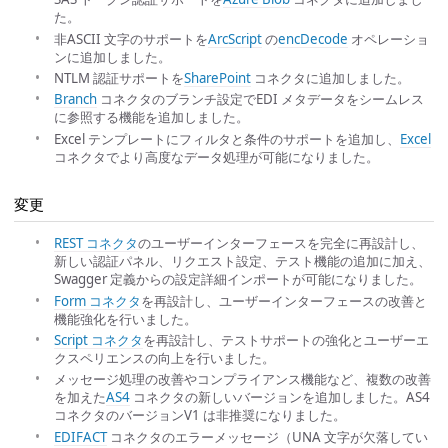
た。
非ASCII 文字のサポートを
ArcScript
の
encDecode
オペレーショ
ンに追加しました。
NTLM 認証サポートを
SharePoint
コネクタに追加しました。
Branch
コネクタのブランチ設定でEDI メタデータをシームレス
に参照する機能を追加しました。
Excel テンプレートにフィルタと条件のサポートを追加し、
Excel
コネクタでより高度なデータ処理が可能になりました。
変更
REST コネクタ
のユーザーインターフェースを完全に再設計し、
新しい認証パネル、リクエスト設定、テスト機能の追加に加え、
Swagger 定義からの設定詳細インポートが可能になりました。
Form コネクタ
を再設計し、ユーザーインターフェースの改善と
機能強化を行いました。
Script コネクタ
を再設計し、テストサポートの強化とユーザーエ
クスペリエンスの向上を行いました。
メッセージ処理の改善やコンプライアンス機能など、複数の改善
を加えた
AS4
コネクタの新しいバージョンを追加しました。AS4
コネクタのバージョンV1 は非推奨になりました。
EDIFACT
コネクタのエラーメッセージ（UNA 文字が欠落してい