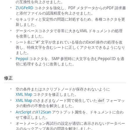
の互換性を向上させました。
ZUGFeRD
コネクタを強化し、PDF メタデータからのPDF 請求書
と添付ファイルの認識精度を向上させました。
セキュリティと安定性の問題に対処するため、各種コネクタを更
新しました。
データベースコネクタで非常に大きなXML ドキュメントの処理
を改善しました。
シート名に”#” 文字が含まれている場合のExcel 操作の処理を改
善し、特殊文字を含むシートに正しくアクセスできるようになり
ました。
Peppol
コネクタを、SMP 参照時に大文字を含むPeppol ID を適
切に処理するように改善しました。
修正
空の条件またはスクリプトノードが保存されないように
XML Map
コネクタを修正しました。
XML Map
のさまざまなノード間で発生していた
フォーマッ
def
タの動作の不整合を解決しました。
ArcScript
の
X12Scan
アウトプット属性を、ドキュメントに合わ
せて修正しました。
オートメーション再試行の設定が適切に表示されないデータベー
スのルックアップ表示の問題を解決しました。