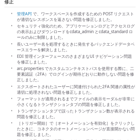
修正
管理API
で、ワークスペースを作成するための POST リクエスト
が適切なレスポンスを返さない問題を修正しました。
セキュリティ強化のため、アプリケーションログとアクセスログ
の表示およびダウンロードをcdata_admin とcdata_standard ロ
ールのみに制限しました。
長いユーザー名を処理するときに発生するバックエンドデータベ
ースエラーを解決しました。
EDI 管理インターフェースのさまざまなUI ナビゲーション問題
を修正しました。
arc.properties でカスタムコンテキストパスを使用する際に、二
要素認証（2FA）でログインが期待どおりに動作しない問題を修
正しました。
エクスポートされたユーザーに関連付けられた2FA 関連の属性が
適切に処理されない問題を修正しました。
フォーマットが適用されるまでファイルの表示モーダルが非常に
小さくなるトランザクションタブの問題を修正しました。
トランザクションタブで誤ったトランザクション数が表示される
問題を修正しました。
［トリガー開始］で［オートメーションを有効化］をクリックし
たときに、コネクタのオートメーションページが直接開かない問
題を修正しました。