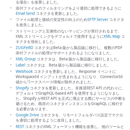
る場合）を改善しました。
添付ファイルのフィルタリングをより適切に処理できるように
Email Send
コネクタを更新しました。
ファイル処理と接続の安定性の向上のため
SFTP Server
コネクタ
を改良しました。
ストリーミングと互換性のないマッピングが実行されるまで、
XML ストリーミングをデフォルトで使用するように
XML Map
コ
ネクタを強化しました。
ZUGFeRD
コネクタはBeta 版から製品版に移行し、複数のPDF
添付ファイルの処理がサポートされるようになりました。
XML Group
コネクタは、Beta 版から製品版に移行しました。
Label
コネクタは、Beta 版から製品版に移行しました。
Webhook
コネクタを更新しました。Response イベントに
WorkspaceId インプットが含まれるようになり、ConnectorId
値からワークスペース情報が除外されました。
Shopify
コネクタを更新しました。非推奨REST API の代わりに、
デフォルトでGraphQL-based API を使用するようになりまし
た。Shopify がREST API を正式に廃止する際にサービスの中断を
避けるため、既存のコネクタインスタンスをGraphQL に移行す
る必要があります。
Google Drive
コネクタを、リモートフォルダパス設定でマクロ
を適切に処理するように改良しました。
REST
コネクタのXML フォーマット機能を改善し、他のツールと