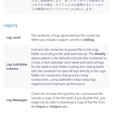
ルダに直接保存します。多くのメッセージを処理する
コネクタの場合、サブフォルダを使用するとメッセー
ジが整理されてパフォーマンスが向上します。
Logging
The verbosity of logs generated by the connector.
Log Level
When you request support, set this to
Debug
.
Instructs the connector to group files in the Logs
folder according to the selected interval. The
Weekly
option (which is the default) instructs the connector to
create a new subfolder each week and store all logs
Log Subfolder
for the week in that folder. Leaving this setting blank
Scheme
tells the connector to save all logs directly in the Logs
folder. For connectors that process many
transactions, using subfolders helps keep logs
organized and improves performance.
Check this to have the log entry for a processed file
include a copy of the file itself. If you disable this, you
Log Messages
might not be able to download a copy of the file from
the
Input
or
Output
tabs.