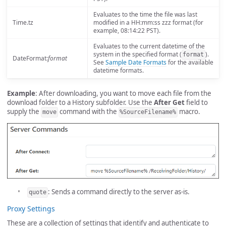
Evaluates to the time the file was last
Time.tz
modified in a HH:mm:ss zzz format (for
example, 08:14:22 PST).
Evaluates to the current datetime of the
system in the specified format (
).
format
DateFormat:
format
See
Sample Date Formats
for the available
datetime formats.
Example
: After downloading, you want to move each file from the
download folder to a History subfolder. Use the
After Get
field to
supply the
command with the
macro.
move
%SourceFilename%
: Sends a command directly to the server as-is.
quote
Proxy Settings
These are a collection of settings that identify and authenticate to