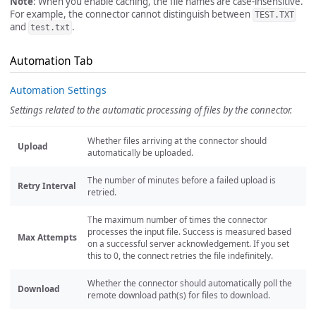
Note
: When you enable caching, the file names are case-insensitive.
For example, the connector cannot distinguish between
TEST.TXT
and
.
test.txt
Automation Tab
Automation Settings
Settings related to the automatic processing of files by the connector.
Whether files arriving at the connector should
Upload
automatically be uploaded.
The number of minutes before a failed upload is
Retry Interval
retried.
The maximum number of times the connector
processes the input file. Success is measured based
Max Attempts
on a successful server acknowledgement. If you set
this to 0, the connect retries the file indefinitely.
Whether the connector should automatically poll the
Download
remote download path(s) for files to download.