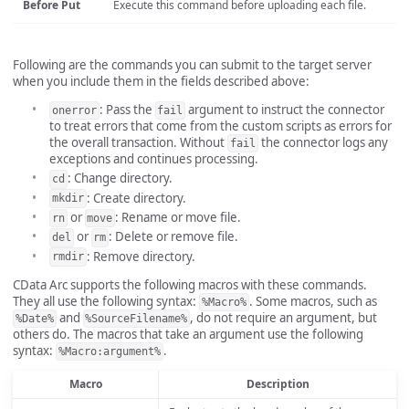
Before Put
Execute this command before uploading each file.
Following are the commands you can submit to the target server
when you include them in the fields described above:
: Pass the
argument to instruct the connector
onerror
fail
to treat errors that come from the custom scripts as errors for
the overall transaction. Without
the connector logs any
fail
exceptions and continues processing.
: Change directory.
cd
: Create directory.
mkdir
or
: Rename or move file.
rn
move
or
: Delete or remove file.
del
rm
: Remove directory.
rmdir
CData Arc supports the following macros with these commands.
They all use the following syntax:
. Some macros, such as
%Macro%
and
, do not require an argument, but
%Date%
%SourceFilename%
others do. The macros that take an argument use the following
syntax:
.
%Macro:argument%
Macro
Description