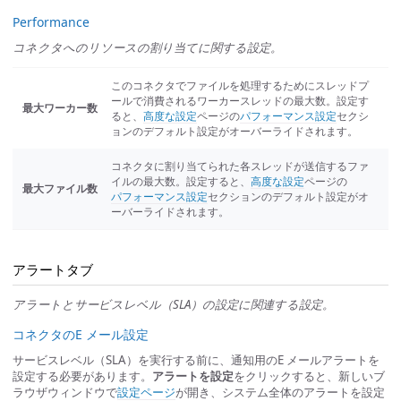
Performance
コネクタへのリソースの割り当てに関する設定。
このコネクタでファイルを処理するためにスレッドプ
ールで消費されるワーカースレッドの最大数。設定す
最大ワーカー数
ると、
高度な設定
ページの
パフォーマンス設定
セクシ
ョンのデフォルト設定がオーバーライドされます。
コネクタに割り当てられた各スレッドが送信するファ
イルの最大数。設定すると、
高度な設定
ページの
最大ファイル数
パフォーマンス設定
セクションのデフォルト設定がオ
ーバーライドされます。
アラートタブ
アラートとサービスレベル（SLA）の設定に関連する設定。
コネクタのE メール設定
サービスレベル（SLA）を実行する前に、通知用のE メールアラートを
設定する必要があります。
アラートを設定
をクリックすると、新しいブ
ラウザウィンドウで
設定ページ
が開き、システム全体のアラートを設定