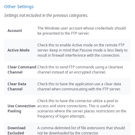
Other Settings
Settings not included in the previous categories.
The Windows user account whose credentials should
Account
be presented to the FTP server.
Check this to enable Active mode on the remote FTP
Active Mode
server. Keep in mind that Passive mode is less likely to
result in firewall interference with the connection.
Clear Command
Check this to send FTP commands using a cleartext
Channel
channel instead of an encrypted channel.
Clear Data
Check this to have the application use a clear data
Channel
channel when communicating with the FTP server.
Check this to have the connector utilize a pool to
Use Connection
access and store connections. This is useful in
Pooling
scenarios where the server places restrictions on the
frequency of logon attempts.
Download
A comma-delimited list of file extensions that should
Excluded
not be downloaded by the connector.