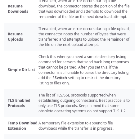
If enabled, when an error occurs during a file
Resume
download, the connector stores the portion of the file
Downloads
that was downloaded and attempts to download the
remainder of the file on the next download attempt.
If enabled, when an error occurs during a file upload,
Resume
the connector notes the number of bytes that were
Uploads
transferred and attempts to upload the remainder of
the file on the next upload attempt.
Check this when you need a simple directory listing
command for servers that send back long responses
that cannot be parsed. After you set this, if the
Simple Dir List
connector is still unable to parse the directory listing,
add the
FSwitch
setting to restrict the directory
listing to files only.
The list of TLS/SSL protocols supported when
TLS Enabled
establishing outgoing connections. Best practice is to
Protocols
only use TLS protocols. Keep in mind that some
obsolete operating systems do not support TLS 1.2.
Temp Download
A temporary file extension to append to file
Extension
downloads while the transfer is in progress.