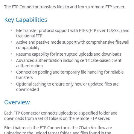
The FTP Connector transfers files to and from a remote FTP server.
Key Capabilities
File transfer protocol support with FTPS (FTP over TLS/SSL) and
traditional FTP
Active and passive mode support with comprehensive firewall
compatibility
Resume capability for interrupted uploads and downloads
Advanced authentication including certificate-based client
authentication
Connection pooling and temporary file handling for reliable
transfers
Optional caching to ensure only new or updated files are
downloaded
Overview
Each FTP Connector connects uploads to a specified folder and
downloads from a set of folders on the remote FTP server.
Files that reach the FTP Connector in the CData Arc flow are
uploaded to the upload target folder, and files found in the