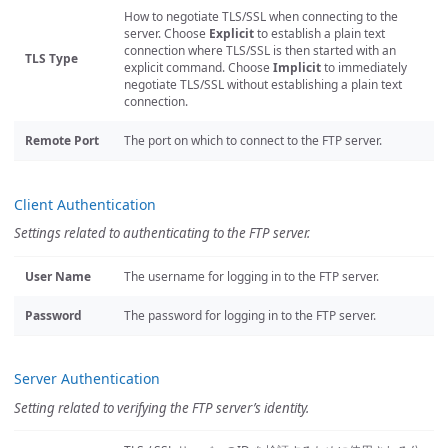
How to negotiate TLS/SSL when connecting to the
server. Choose
Explicit
to establish a plain text
connection where TLS/SSL is then started with an
TLS Type
explicit command. Choose
Implicit
to immediately
negotiate TLS/SSL without establishing a plain text
connection.
Remote Port
The port on which to connect to the FTP server.
Client Authentication
Settings related to authenticating to the FTP server.
User Name
The username for logging in to the FTP server.
Password
The password for logging in to the FTP server.
Server Authentication
Setting related to verifying the FTP server’s identity.