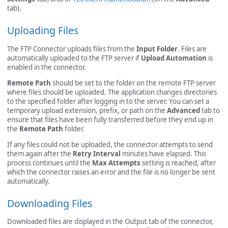
tab).
Uploading Files
The FTP Connector uploads files from the
Input Folder
. Files are
automatically uploaded to the FTP server if
Upload Automation
is
enabled in the connector.
Remote Path
should be set to the folder on the remote FTP server
where files should be uploaded. The application changes directories
to the specified folder after logging in to the server. You can set a
temporary upload extension, prefix, or path on the
Advanced
tab to
ensure that files have been fully transferred before they end up in
the
Remote Path
folder.
If any files could not be uploaded, the connector attempts to send
them again after the
Retry Interval
minutes have elapsed. This
process continues until the
Max Attempts
setting is reached, after
which the connector raises an error and the file is no longer be sent
automatically.
Downloading Files
Downloaded files are displayed in the Output tab of the connector,