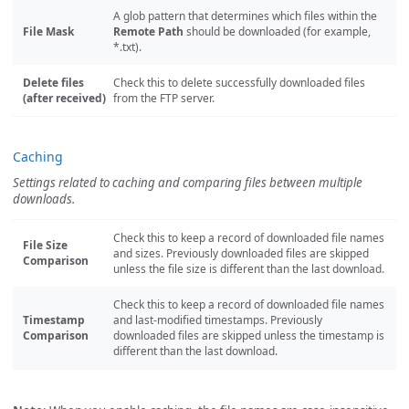
A glob pattern that determines which files within the
File Mask
Remote Path
should be downloaded (for example,
*.txt).
Delete files
Check this to delete successfully downloaded files
(after received)
from the FTP server.
Caching
Settings related to caching and comparing files between multiple
downloads.
Check this to keep a record of downloaded file names
File Size
and sizes. Previously downloaded files are skipped
Comparison
unless the file size is different than the last download.
Check this to keep a record of downloaded file names
Timestamp
and last-modified timestamps. Previously
Comparison
downloaded files are skipped unless the timestamp is
different than the last download.