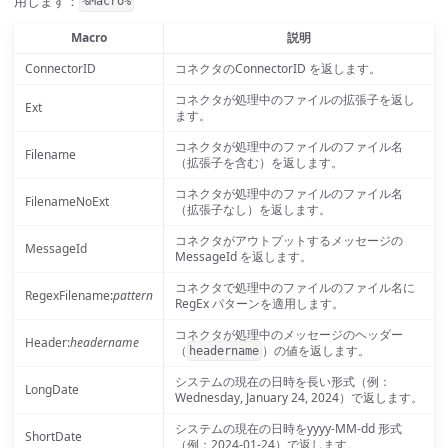
用します：
%Macro%
Macro
説明
ConnectorID
コネクタのConnectorID を返します。
コネクタが処理中のファイルの拡張子を返し
Ext
ます。
コネクタが処理中のファイルのファイル名
Filename
（拡張子を含む）を返します。
コネクタが処理中のファイルのファイル名
FilenameNoExt
（拡張子なし）を返します。
コネクタがアウトプットするメッセージの
MessageId
MessageId を返します。
コネクタで処理中のファイルのファイル名に
RegexFilename:
pattern
RegEx パターンを適用します。
コネクタが処理中のメッセージのヘッダー
Header:
headername
（
）の値を返します。
headername
システムの現在の日時を長い形式（例：
LongDate
Wednesday, January 24, 2024）で返します。
システムの現在の日時をyyyy-MM-dd 形式
ShortDate
（例：2024-01-24）で返します。