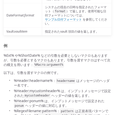
システムの現在の日時を指定されたフォーマ
ット（
）で返します。使用可能な日
format
DateFormat:
format
付フォーマットについては、
サンプル日付フォーマット
を参照してくださ
い。
Vault:
vaultitem
指定されたvault 項目の値を返します。
例
%Ext% や%ShortDate% などの引数を必要としないマクロもあります
が、引数を必要とするマクロもあります。引数を渡すマクロはすべて次
の構文を用います：
%Macro:argument%
以下は、引数を渡すマクロの例です。
%Header:headername%：
はメッセージのヘッダ
headername
ー名です。
%Header:mycustomheader% は、インプットメッセージで設定
された
ヘッダーの値を返します。
mycustomheader
%Header:ponum% は、インプットメッセージで設定された
ヘッダーの値に対応します。
ponum
%RegexFilename:pattern%：
は正規表現パターンで
pattern