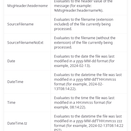
Evaluates to the header value of the
MsgHeader:
headername
message (for example:
%MsgHeader:headername%).
Evaluates to the filename (extension
SourceFilename
included) of the file currently being
processed.
Evaluates to the filename (without the
SourceFilenameNoExt
extension) of the file currently being
processed.
Evaluates to the date the file was last
Date
modified in a yyyy-MM-dd format (for
example, 2024-02-13).
Evaluates to the datetime the file was last
modified in a yyyy-MM-dd’T’HH:mm:ss
DateTime
format (for example, 2024-02-
13T08:14:22).
Evaluates to the time the file was last
Time
modified in a HH:mm:ss format (for
example, 08:14:22).
Evaluates to the datetime the file was last
modified in a yyyy-MM-dd’T’HH:mm:ss zzz
DateTime.tz
format (for example, 2024-02-13T08:14:22
PST).