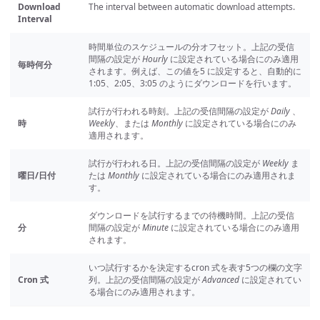
Download
The interval between automatic download attempts.
Interval
時間単位のスケジュールの分オフセット。上記の受信
間隔の設定が
Hourly
に設定されている場合にのみ適用
毎時何分
されます。例えば、この値を5 に設定すると、自動的に
1:05、2:05、3:05 のようにダウンロードを行います。
試行が行われる時刻。上記の受信間隔の設定が
Daily
、
時
Weekly
、または
Monthly
に設定されている場合にのみ
適用されます。
試行が行われる日。上記の受信間隔の設定が
Weekly
ま
曜日/日付
たは
Monthly
に設定されている場合にのみ適用されま
す。
ダウンロードを試行するまでの待機時間。上記の受信
分
間隔の設定が
Minute
に設定されている場合にのみ適用
されます。
いつ試行するかを決定するcron 式を表す5つの欄の文字
Cron 式
列。上記の受信間隔の設定が
Advanced
に設定されてい
る場合にのみ適用されます。