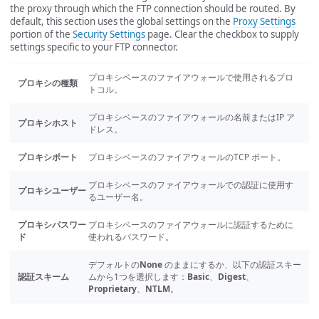
the proxy through which the FTP connection should be routed. By
default, this section uses the global settings on the
Proxy Settings
portion of the
Security Settings
page. Clear the checkbox to supply
settings specific to your FTP connector.
プロキシベースのファイアウォールで使用されるプロ
プロキシの種類
トコル。
プロキシベースのファイアウォールの名前またはIP ア
プロキシホスト
ドレス。
プロキシポート
プロキシベースのファイアウォールのTCP ポート。
プロキシベースのファイアウォールでの認証に使用す
プロキシユーザー
るユーザー名。
プロキシパスワー
プロキシベースのファイアウォールに認証するために
ド
使われるパスワード。
デフォルトの
None
のままにするか、以下の認証スキー
認証スキーム
ムから1つを選択します：
Basic
、
Digest
、
Proprietary
、
NTLM
。