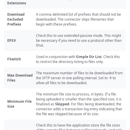
Extensions
Download
A comma-delimited list of prefixes that should not be
Excluded
downloaded. The connector skips filenames that
Prefixes
begin with these prefixes.
Check this to use extended passive mode. This might
EPSV
be necessary if you need to use a protocol other than
IPv4.
Used in conjunction with
Simple Dir List
. Check this
FSwitch
to restrict the directory listing to files only.
The maximum number of files to be downloaded from
Max Download
the SFTP server in one polling interval. Set to
-1
to
Files
allow all files to be downloaded.
The minimum file size to process, in bytes. If a file
being uploaded is smaller than the specified size, it is
Minimum File
finalized as
Skipped
. For files being downloaded, the
Size
connector adds a transaction log entry indicating that
the file was skipped because of its size.
Check this to have the application store the file sizes