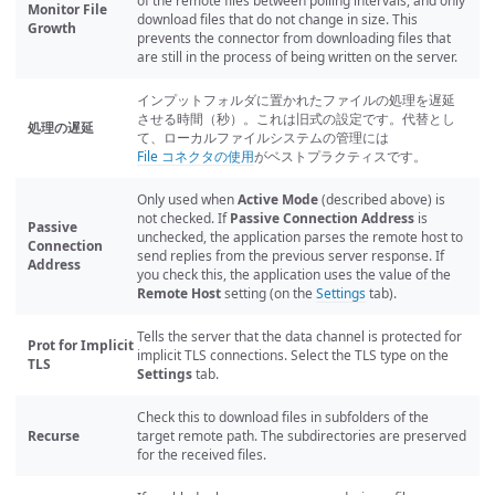
of the remote files between polling intervals, and only
Monitor File
download files that do not change in size. This
Growth
prevents the connector from downloading files that
are still in the process of being written on the server.
インプットフォルダに置かれたファイルの処理を遅延
させる時間（秒）。これは旧式の設定です。代替とし
処理の遅延
て、ローカルファイルシステムの管理には
File コネクタの使用
がベストプラクティスです。
Only used when
Active Mode
(described above) is
not checked. If
Passive Connection Address
is
Passive
unchecked, the application parses the remote host to
Connection
send replies from the previous server response. If
Address
you check this, the application uses the value of the
Remote Host
setting (on the
Settings
tab).
Tells the server that the data channel is protected for
Prot for Implicit
implicit TLS connections. Select the TLS type on the
TLS
Settings
tab.
Check this to download files in subfolders of the
Recurse
target remote path. The subdirectories are preserved
for the received files.