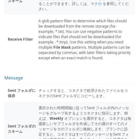
スキーム
ることができます。詳しくは、
マクロ
を参照してくだ
さい。
A glob pattern filter to determine which files should
be downloaded from the remote storage (for
example, *.txt). You can use negative patterns to
indicate files that should
not
be downloaded (for
Receive Filter
example, -*.tmp). Use this setting when you need
multiple
File Mask
patterns. Multiple patterns can be
separated by commas, with later filters taking priority
except when an exact match is found.
Message
Sent フォルダに
チェックすると、コネクタで処理されたファイルをコ
保存
ネクタのSent フォルダにコピーします。
選択された時間間隔に従ってSent フォルダ内のメッセ
ージをグループ化するようコネクタに指示します。例
えば、
Weekly
オプションを選択すると、コネクタは毎
週新しいサブフォルダを作成してその週のすべてのメ
Sent フォルダの
ッセージをそのフォルダに格納します。ブランクに設
スキーム
定すると、コネクタはすべてのメッセージをSent フォ