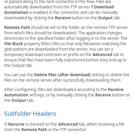
or passed along to the next connector in the flow. Files are
automatically downloaded from the FTP server if
Download
Automation
is enabled in the connector, and can be manually
downloaded by clicking the
Receive
button on the
Output
tab.
Remote Path
should be set to the folder on the remote FTP server
from which files should be downloaded. The application changes
directories to the specified folder after logging in to the server. The
File Mask
property filters files so that only filenames matching the
glob pattern are downloaded from the server. You can set a
temporary download extension or prefix on the
Advanced
tab to
ensure that files have been fully transferred before they end up in
the Output tab.
You can use the
Delete files (after download)
setting to delete the
files on the remote server after successfully downloading them.
After configuring, files are downloaded according to the
Receive
Automation
settings, or by manually clicking the
Receive
button on
the
Output
tab.
Subfolder Headers
If
Recurse
is checked on the
Advanced
tab, when receiving a file
from the
Remote Path
in the FTP connector: