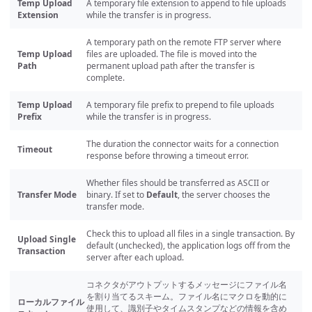
Temp Upload
A temporary file extension to append to file uploads
Extension
while the transfer is in progress.
A temporary path on the remote FTP server where
Temp Upload
files are uploaded. The file is moved into the
Path
permanent upload path after the transfer is
complete.
Temp Upload
A temporary file prefix to prepend to file uploads
Prefix
while the transfer is in progress.
The duration the connector waits for a connection
Timeout
response before throwing a timeout error.
Whether files should be transferred as ASCII or
Transfer Mode
binary. If set to
Default
, the server chooses the
transfer mode.
Check this to upload all files in a single transaction. By
Upload Single
default (unchecked), the application logs off from the
Transaction
server after each upload.
コネクタがアウトプットするメッセージにファイル名
を割り当てるスキーム。ファイル名にマクロを動的に
ローカルファイル
使用して、識別子やタイムスタンプなどの情報を含め