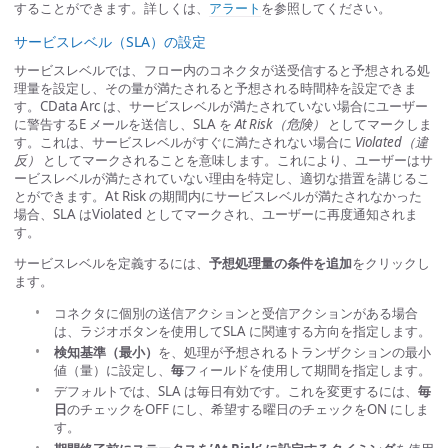
することができます。詳しくは、
アラート
を参照してください。
サービスレベル（SLA）の設定
サービスレベルでは、フロー内のコネクタが送受信すると予想される処
理量を設定し、その量が満たされると予想される時間枠を設定できま
す。CData Arc は、サービスレベルが満たされていない場合にユーザー
に警告するE メールを送信し、SLA を
At Risk（危険）
としてマークしま
す。これは、サービスレベルがすぐに満たされない場合に
Violated（違
反）
としてマークされることを意味します。これにより、ユーザーはサ
ービスレベルが満たされていない理由を特定し、適切な措置を講じるこ
とができます。At Risk の期間内にサービスレベルが満たされなかった
場合、SLA はViolated としてマークされ、ユーザーに再度通知されま
す。
サービスレベルを定義するには、
予想処理量の条件を追加
をクリックし
ます。
コネクタに個別の送信アクションと受信アクションがある場合
は、ラジオボタンを使用してSLA に関連する方向を指定します。
検知基準（最小）
を、処理が予想されるトランザクションの最小
値（量）に設定し、
毎
フィールドを使用して期間を指定します。
デフォルトでは、SLA は毎日有効です。これを変更するには、
毎
日
のチェックをOFF にし、希望する曜日のチェックをON にしま
す。