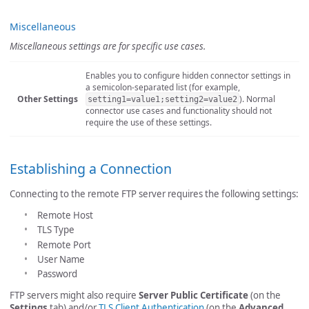
Miscellaneous
Miscellaneous settings are for specific use cases.
Enables you to configure hidden connector settings in
a semicolon-separated list (for example,
Other Settings
). Normal
setting1=value1;setting2=value2
connector use cases and functionality should not
require the use of these settings.
Establishing a Connection
Connecting to the remote FTP server requires the following settings:
Remote Host
TLS Type
Remote Port
User Name
Password
FTP servers might also require
Server Public Certificate
(on the
Settings
tab) and/or
TLS Client Authentication
(on the
Advanced