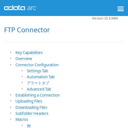
Version 25.3.9469
FTP Connector
Key Capabilities
Overview
Connector Configuration
Settings Tab
Automation Tab
アラートタブ
Advanced Tab
Establishing a Connection
Uploading Files
Downloading Files
Subfolder Headers
Macros
例