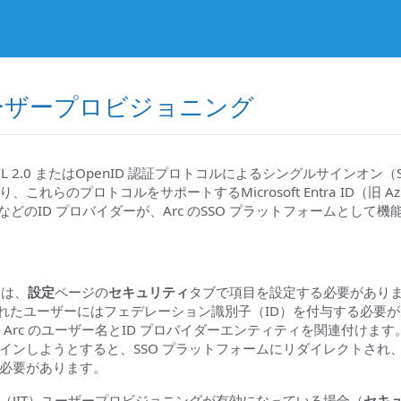
ユーザープロビジョニング
、SAML 2.0 またはOpenID 認証プロトコルによるシングルサインオン
れらのプロトコルをサポートするMicrosoft Entra ID（旧 Azure
Okta などのID プロバイダーが、Arc のSSO プラットフォームとして
には、
設定
ページの
セキュリティ
タブで項目を設定する必要がありま
成されたユーザーにはフェデレーション識別子（ID）を付与する必要
、Arc のユーザー名とID プロバイダーエンティティを関連付けます。
インしようとすると、SSO プラットフォームにリダイレクトされ、
必要があります。
（JIT）ユーザープロビジョニングが有効になっている場合（
セキ