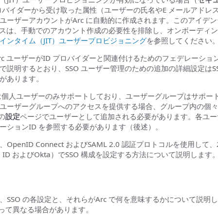
プロバイダーから受け取った属性（ユーザーの氏名やE メールアドレ
ユーザーアカウントがArc に自動的に作成されます。このアイデ
セスは、手動でのアカウント作成の必要性を排除し、オンボーディ
インタイム（JIT）ユーザープロビジョニング
を参照してください
Arc ユーザーがID プロバイダーと関連付けるためのフェデレーション
で説明するとおり、SSO ユーザー管理のための追加の詳細設定はS
があります。
 は個人ユーザーのみサポートしており、ユーザーグループはサポート
ユーザーグループへのアクセスを提供する場合、グループ内の個
の
設定
ページでユーザーとして追加される必要があります。各ユーザ
ーションID を参照する必要があります（後述）。
penID Connect およびSAML 2.0 認証プロトコルを使用して
Entra ID およびOkta）でSSO 構成を設定する方法について説明します
、SSO の各設定と、それらがArc で何を意味するかについて説明
によって異なる場合があります。