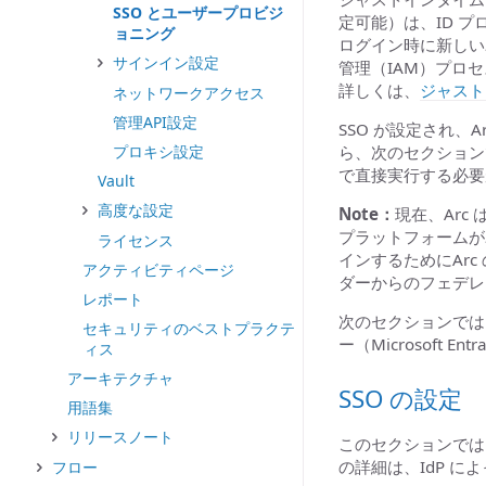
SSO とユーザープロビジ
定可能）は、ID 
ョニング
ログイン時に新しい
サインイン設定
管理（IAM）プロ
詳しくは、
ジャスト
ネットワークアクセス
管理API設定
SSO が設定され、
ら、次のセクション
プロキシ設定
で直接実行する必要
Vault
高度な設定
Note：
現在、Arc
プラットフォームが
ライセンス
インするためにArc 
アクティビティページ
ダーからのフェデレ
レポート
次のセクションでは、O
セキュリティのベストプラクテ
ー（Microsoft 
ィス
アーキテクチャ
SSO の設定
用語集
リリースノート
このセクションでは
の詳細は、IdP 
フロー