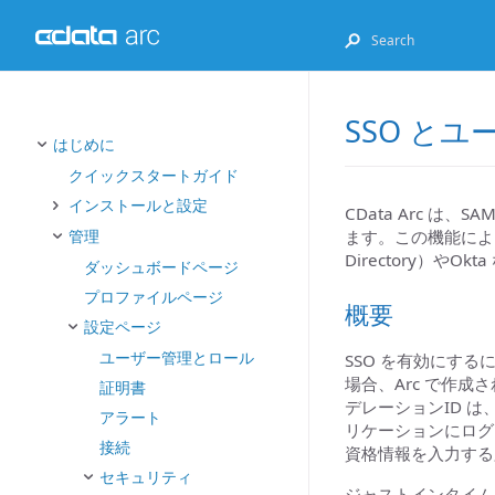
SSO と
はじめに
クイックスタートガイド
インストールと設定
CData Arc は
ます。この機能により、こ
管理
Directory）や
ダッシュボードページ
プロファイルページ
概要
設定ページ
ユーザー管理とロール
SSO を有効にする
場合、Arc で作
証明書
デレーションID は
アラート
リケーションにログ
接続
資格情報を入力する
セキュリティ
ジャストインタイム