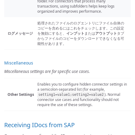
folder. For connectors that process many
transactions, using subfolders helps keep logs
organized and improves performance.
処理されたファイルのログエントリにファイル自体の
コピーを含めるにはこれをチェックします。この設定
ログメッセージ
を無効にすると、
インプット
または
アウトプット
タブ
からファイルのコピーをダウンロードできなくなる可
能性があります。
Miscellaneous
Miscellaneous settings are for specific use cases.
Enables you to configure hidden connector settings in
a semicolon-separated list (for example,
Other Settings
). Normal
setting1=value1;setting2=value2
connector use cases and functionality should not
require the use of these settings.
Receiving IDocs from SAP