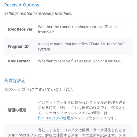
Receiver Options
Settings related to receiving IDoc files.
Whether the connector should retrieve IDoc files
IDoc Receiver
from SAP.
A unique name that identifies CData Arc to the SAP
Program ID
system.
IDoc Format
Whether to receive files as raw IDoc or IDoc XML.
高度な設定
前のカテゴリに含まれていない設定。
インプットフォルダに置かれたファイルの処理を遅延
させる時間（秒）。これは旧式の設定です。代替とし
処理の遅延
て、ローカルファイルシステムの管理には
File コネクタの使用
がベストプラクティスです。
有効にすると、コネクタは解析エラーが発生したとき
スキーマのリフレ
に、解析に使用するスキーマの更新を試みます。スキ