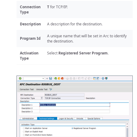
Connection
T
for TCP/IP.
Type
Description
A description for the destination.
A unique name that will be set in Arc to identify
Program Id
the destination.
Activation
Select
Registered Server Program
.
Type