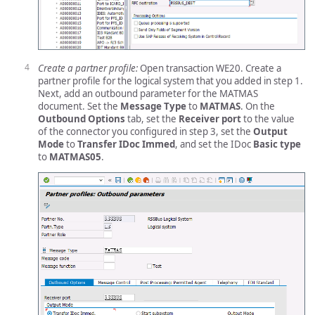
Create a partner profile:
Open transaction WE20. Create a
partner profile for the logical system that you added in step 1.
Next, add an outbound parameter for the MATMAS
document. Set the
Message Type
to
MATMAS
. On the
Outbound Options
tab, set the
Receiver port
to the value
of the connector you configured in step 3, set the
Output
Mode
to
Transfer IDoc Immed
, and set the IDoc
Basic type
to
MATMAS05
.