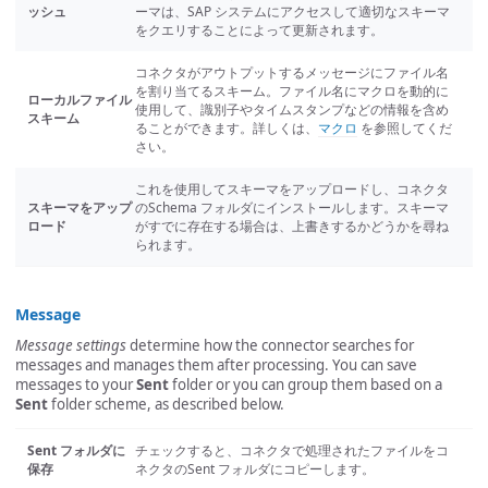
ッシュ
ーマは、SAP システムにアクセスして適切なスキーマ
をクエリすることによって更新されます。
コネクタがアウトプットするメッセージにファイル名
を割り当てるスキーム。ファイル名にマクロを動的に
ローカルファイル
使用して、識別子やタイムスタンプなどの情報を含め
スキーム
ることができます。詳しくは、
マクロ
を参照してくだ
さい。
これを使用してスキーマをアップロードし、コネクタ
スキーマをアップ
のSchema フォルダにインストールします。スキーマ
ロード
がすでに存在する場合は、上書きするかどうかを尋ね
られます。
Message
Message settings
determine how the connector searches for
messages and manages them after processing. You can save
messages to your
Sent
folder or you can group them based on a
Sent
folder scheme, as described below.
Sent フォルダに
チェックすると、コネクタで処理されたファイルをコ
保存
ネクタのSent フォルダにコピーします。