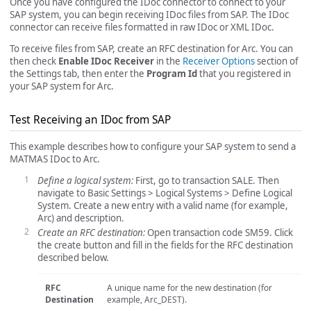
Once you have configured the IDoc connector to connect to your
SAP system, you can begin receiving IDoc files from SAP. The IDoc
connector can receive files formatted in raw IDoc or XML IDoc.
To receive files from SAP, create an RFC destination for Arc. You can
then check
Enable IDoc Receiver
in the
Receiver Options
section of
the Settings tab, then enter the
Program Id
that you registered in
your SAP system for Arc.
Test Receiving an IDoc from SAP
This example describes how to configure your SAP system to send a
MATMAS IDoc to Arc.
Define a logical system:
First, go to transaction SALE. Then
navigate to Basic Settings > Logical Systems > Define Logical
System. Create a new entry with a valid name (for example,
Arc) and description.
Create an RFC destination:
Open transaction code SM59. Click
the create button and fill in the fields for the RFC destination
described below.
RFC
A unique name for the new destination (for
Destination
example, Arc_DEST).