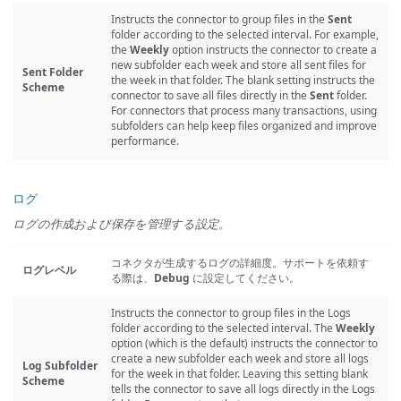
Instructs the connector to group files in the
Sent
folder according to the selected interval. For example,
the
Weekly
option instructs the connector to create a
new subfolder each week and store all sent files for
Sent Folder
the week in that folder. The blank setting instructs the
Scheme
connector to save all files directly in the
Sent
folder.
For connectors that process many transactions, using
subfolders can help keep files organized and improve
performance.
ログ
ログの作成および保存を管理する設定。
コネクタが生成するログの詳細度。サポートを依頼す
ログレベル
る際は、
Debug
に設定してください。
Instructs the connector to group files in the Logs
folder according to the selected interval. The
Weekly
option (which is the default) instructs the connector to
create a new subfolder each week and store all logs
Log Subfolder
for the week in that folder. Leaving this setting blank
Scheme
tells the connector to save all logs directly in the Logs