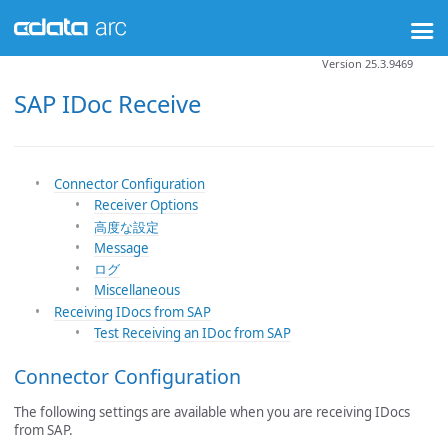
Version 25.3.9469
SAP IDoc Receive
Connector Configuration
Receiver Options
高度な設定
Message
ログ
Miscellaneous
Receiving IDocs from SAP
Test Receiving an IDoc from SAP
Connector Configuration
The following settings are available when you are receiving IDocs
from SAP.