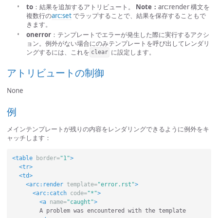
to
：結果を追加するアトリビュート。
Note：
arc:render 構文を
複数行の
arc:set
でラップすることで、結果を保存することもで
きます。
onerror
：テンプレートでエラーが発生した際に実行するアクシ
ョン。例外がない場合にのみテンプレートを呼び出してレンダリ
ングするには、これを
に設定します。
clear
アトリビュートの制御
None
例
メインテンプレートが残りの内容をレンダリングできるように例外をキ
ャッチします：
<table
border=
"1"
>
<tr>
<td>
<arc:render
template=
"error.rst"
>
<arc:catch
code=
"*"
>
<a
name=
"caught"
>
        A problem was encountered with the template
