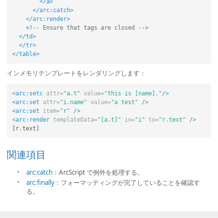
</a>
</arc:catch>
</arc:render>
<!-- Ensure that tags are closed -->
</td>
</tr>
</table>
インメモリテンプレートをレンダリングします：
<arc:setc
attr=
"a.t"
value=
"this is [name]."
/>
<arc:set
attr=
"i.name"
value=
"a test"
/>
<arc:set
item=
"r"
/>
<arc:render
templateData=
"[a.t]"
in=
"i"
to=
"r.text"
/>
関連項目
arc:catch
：ArcScript で例外を処理する。
arc:finally
：フォーマッティングが完了していることを確認す
る。