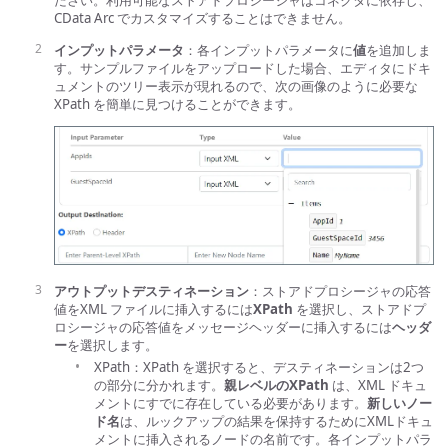
ださい。利用可能なストアドプロシージャはコネクタに依存し、
CData Arc でカスタマイズすることはできません。
インプットパラメータ
：各インプットパラメータに
値
を追加しま
す。サンプルファイルをアップロードした場合、エディタにドキ
ュメントのツリー表示が現れるので、次の画像のように必要な
XPath を簡単に見つけることができます。
アウトプットデスティネーション
：ストアドプロシージャの応答
値をXML ファイルに挿入するには
XPath
を選択し、ストアドプ
ロシージャの応答値をメッセージヘッダーに挿入するには
ヘッダ
ー
を選択します。
XPath：XPath を選択すると、デスティネーションは2つ
の部分に分かれます。
親レベルのXPath
は、XML ドキュ
メントにすでに存在している必要があります。
新しいノー
ド名
は、ルックアップの結果を保持するためにXMLドキュ
メントに挿入されるノードの名前です。各インプットパラ