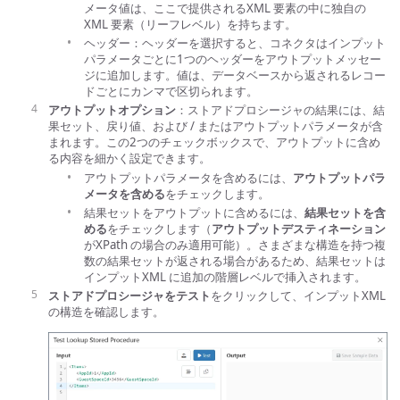
メータ値は、ここで提供されるXML 要素の中に独自の
XML 要素（リーフレベル）を持ちます。
ヘッダー：ヘッダーを選択すると、コネクタはインプット
パラメータごとに1つのヘッダーをアウトプットメッセー
ジに追加します。値は、データベースから返されるレコー
ドごとにカンマで区切られます。
アウトプットオプション
：ストアドプロシージャの結果には、結
果セット、戻り値、および / またはアウトプットパラメータが含
まれます。この2つのチェックボックスで、アウトプットに含め
る内容を細かく設定できます。
アウトプットパラメータを含めるには、
アウトプットパラ
メータを含める
をチェックします。
結果セットをアウトプットに含めるには、
結果セットを含
める
をチェックします（
アウトプットデスティネーション
がXPath の場合のみ適用可能）。さまざまな構造を持つ複
数の結果セットが返される場合があるため、結果セットは
インプットXML に追加の階層レベルで挿入されます。
ストアドプロシージャをテスト
をクリックして、インプットXML
の構造を確認します。