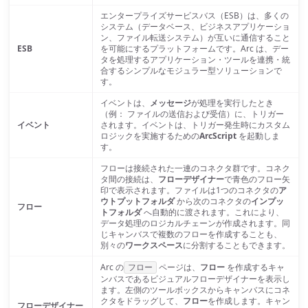
エンタープライズサービスバス（ESB）は、多くの
システム（データベース、ビジネスアプリケーショ
ン、ファイル転送システム）が互いに通信すること
ESB
を可能にするプラットフォームです。Arc は、デー
タを処理するアプリケーション・ツールを連携・統
合するシンプルなモジュラー型ソリューションで
す。
イベントは、
メッセージ
が処理を実行したとき
（例： ファイルの送信および受信）に、トリガー
イベント
されます。イベントは、トリガー発生時にカスタム
ロジックを実施するための
ArcScript
を起動しま
す。
フローは接続された一連のコネクタ群です。コネク
タ間の接続は、
フローデザイナー
で青色のフロー矢
印で表示されます。ファイルは1つのコネクタの
ア
ウトプットフォルダ
から次のコネクタの
インプッ
フロー
トフォルダ
へ自動的に渡されます。これにより、
データ処理のロジカルチェーンが作成されます。同
じキャンバスで複数のフローを作成することも、
別々の
ワークスペース
に分割することもできます。
Arc の
フロー
ページは、
フロー
を作成するキャ
ンバスであるビジュアルフローデザイナーを表示し
ます。左側のツールボックスからキャンバスにコネ
クタをドラッグして、
フロー
を作成します。キャン
フローデザイナー