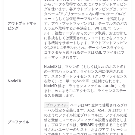
からデータを取得するためにアウトプットマッピン
グを使います。各アウトプットマッピングは、デー
タベース/アプリケーション内の単一のテーブル/ビ
ュー（もしくは仮想テーブル/ビュー）を指定しま
アウトプットマッ
す。アウトプットマッピングは、テーブル内のどの
ピング
カラムを取得するかを決定し、WHERE 句（ルー
ル）、複数テーブルからのデータ取得、および新た
に作成もしくは変更されたレコードだけをフェッチ
する機能をサポートします。アウトプットマッピン
グはXML にモデル化され、データベースライクな
コネクタから返されるデータはXML ファイルにフ
ォーマットされます。
NodeID は、マシン名（もしくはJava のホスト名）
の一方向ハッシュで、ライセンス用に使用されま
す。スタンダードライセンス（クラウドライセンス
NodeID
を除く）は、単一のNodeID に紐付けられます。
NodeID 値は、ライセンスファイル（arc.lic）に含
まれ、Arc はそこにアクセスし、ライセンスステー
タスを確認します。
プロファイル
ページはArc 全体で使用されるグロ
ーバル設定を定義します。AS2、AS4、およびOFTP
のようなファイル転送プロトコルは、ファイルの送
信と受信にローカルプロファイル設定を必要としま
プロファイル
す。プロファイルは、
管理API
を使用することが許
可されたユーザーのリスト、およびアプリケーショ
ンで発生したエラーのグローバル警告などのセキュ