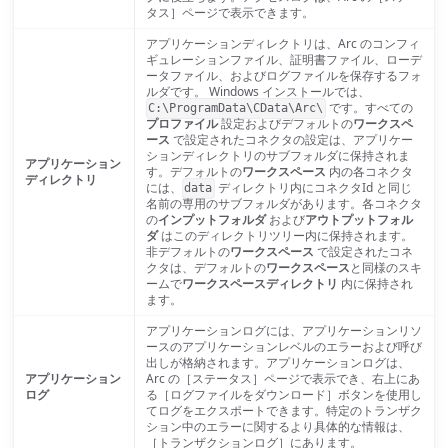
タス］ページで表示できます。
アプリケーションディレクトリは、Arc のコンフィ
ギュレーションファイル、証明書ファイル、ローデ
ータファイル、およびログファイルを保存するフォ
ルダです。 Windows インストールでは、
です。すべての
C:\ProgramData\CData\Arc\
プロファイル
設定およびデフォルトの
ワークスペ
ース
で設定されたコネクタの設定は、アプリケー
ションディレクトリのサブフォルダに保持されま
アプリケーション
す。デフォルトの
ワークスペース
内の各コネクタ
ディレクトリ
には、
ディレクトリ内にコネクタId と同じ
data
名前の専用のサブフォルダがあります。各コネクタ
の
インプットフォルダ
および
アウトプットフォル
ダ
はこのディレクトリツリー内に保持されます。
非デフォルトの
ワークスペース
で設定されたコネ
クタは、デフォルトの
ワークスペース
と同様のスキ
ームで
ワークスペースディレクトリ
内に保持され
ます。
アプリケーションログには、アプリケーションリソ
ースのアプリケーションレベルのエラーおよび呼び
出しが格納されます。アプリケーションログは、
アプリケーション
Arc の［ステータス］ページで表示でき、右上にあ
ログ
る［ログファイルをダウンロード］ボタンを使用し
てログをエクスポートできます。特定のトランザク
ション中のエラーに関するより具体的な情報は、
［トランザクションログ］にあります。