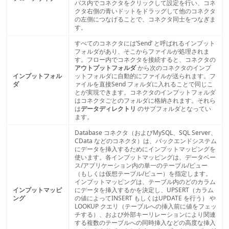
バス内でコネクタをクリックして設定を行い、コネ
クタ右側の青いドットをドラッグして他のコネクタ
の左側につなげることで、コネクタ同士をつなぎま
す。
すべてのコネクタには’Send’ と呼ばれるインプット
フォルダがあり、そこからファイルが処理されま
す。フロー内でコネクタを接続すると、コネクタの
アウトプットフォルダ
から次のコネクタのインプ
インプットフォル
ットフォルダに自動的にファイルが送られます。フ
ダ
ァイルを直接Send フォルダに入れることで同じこ
とが実現できます。コネクタのインプットフォルダ
はコネクタごとのフォルダに格納されます。それら
は
データディレクトリ
のサブフォルダとなってい
ます。
Database コネクタ（およびMySQL、SQL Server、
CData などのコネクタ）は、バックエンドシステム
にデータを挿入するためにインプットマッピングを
使います。各インプットマッピングは、データベー
ス/アプリケーション内の単一のテーブル/ビュー
（もしくは仮想テーブル/ビュー）を指定します。
インプットマッピングは、テーブル内のどのカラム
インプットマッピ
にデータを挿入するかを決定し、UPSERT（カラム
ング
の値によってINSERT もしくはUPDATE を行う） や
LOOKUP クエリ（テーブルへの挿入前に値をフェッ
チする）、および外部キーリレーションにより関連
する複数のテーブルへの同時挿入などの高度な挿入