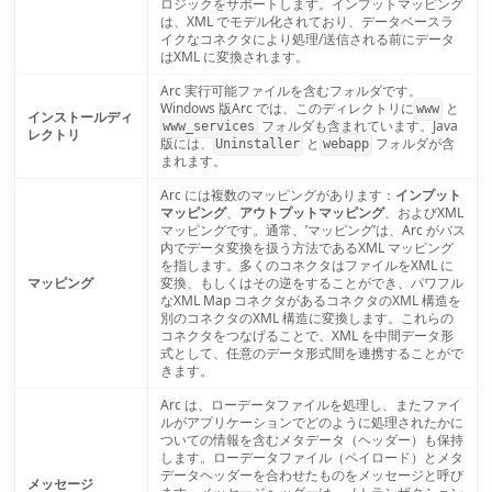
ロジックをサポートします。インプットマッピング
は、XML でモデル化されており、データベースラ
イクなコネクタにより処理/送信される前にデータ
はXML に変換されます。
Arc 実行可能ファイルを含むフォルダです。
Windows 版Arc では、このディレクトリに
と
www
インストールディ
フォルダも含まれています。Java
www_services
レクトリ
版には、
と
フォルダが含
Uninstaller
webapp
まれます。
Arc には複数のマッピングがあります：
インプット
マッピング
、
アウトプットマッピング
、およびXML
マッピングです。通常、’マッピング’は、Arc がバス
内でデータ変換を扱う方法であるXML マッピング
を指します。多くのコネクタはファイルをXML に
マッピング
変換、もしくはその逆をすることができ、パワフル
なXML Map コネクタがあるコネクタのXML 構造を
別のコネクタのXML 構造に変換します。これらの
コネクタをつなげることで、XML を中間データ形
式として、任意のデータ形式間を連携することがで
きます。
Arc は、ローデータファイルを処理し、またファイ
ルがアプリケーションでどのように処理されたかに
ついての情報を含むメタデータ（ヘッダー）も保持
します。ローデータファイル（ペイロード）とメタ
データヘッダーを合わせたものをメッセージと呼び
メッセージ