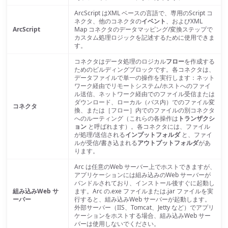
ArcScript はXML ベースの言語で、専用のScript コ
ネクタ、他のコネクタの
イベント
、およびXML
ArcScript
Map コネクタのデータマッピング/変換ステップで
カスタム処理ロジックを記述するために使用できま
す。
コネクタはデータ処理のロジカル
フロー
を作成する
ためのビルディングブロックです。各コネクタは、
データファイルで単一の操作を実行します：ネット
ワーク経由でリモートシステム/ホストへのファイ
ル送信、ネットワーク経由でのファイル受信または
ダウンロード、ローカル（バス内）でのファイル変
コネクタ
換、または［フロー］内でのファイルの別コネクタ
へのルーティング（これらの各操作は
トランザクシ
ョン
と呼ばれます）。各コネクタには、ファイル
が処理/送信される
インプットフォルダ
と、ファイ
ルが受信/書き込まれる
アウトプットフォルダ
があ
ります。
Arc は任意のWeb サーバー上でホストできますが、
アプリケーションには組み込みのWeb サーバーが
バンドルされており、インストール後すぐに起動し
組み込みWeb サ
ます。Arc の.exe ファイルまたは.jar ファイルを実
ーバー
行すると、組み込みWeb サーバーが起動します。
外部サーバー（IIS、Tomcat、Jetty など）でアプリ
ケーションをホストする場合、組み込みWeb サー
バーは使用しないでください。