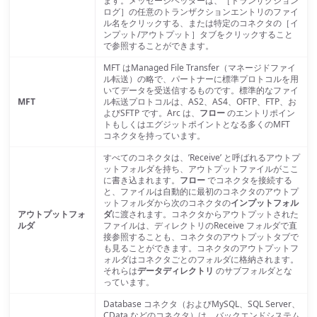
ます。メッセージヘッダーは、［トランザクション
ログ］の任意のトランザクションエントリのファイ
ル名をクリックする、または特定のコネクタの［イ
ンプット/アウトプット］タブをクリックすること
で参照することができます。
MFT はManaged File Transfer（マネージドファイ
ル転送）の略で、パートナーに標準プロトコルを用
いてデータを受送信するものです。標準的なファイ
MFT
ル転送プロトコルは、AS2、AS4、OFTP、FTP、お
よびSFTP です。Arc は、
フロー
のエントリポイン
トもしくはエグジットポイントとなる多くのMFT
コネクタを持っています。
すべてのコネクタは、’Receive’ と呼ばれるアウトプ
ットフォルダを持ち、アウトプットファイルがここ
に書き込まれます。
フロー
でコネクタを接続する
と、ファイルは自動的に最初のコネクタのアウトプ
ットフォルダから次のコネクタの
インプットフォル
アウトプットフォ
ダ
に渡されます。コネクタからアウトプットされた
ルダ
ファイルは、ディレクトリのReceive フォルダで直
接参照することも、コネクタのアウトプットタブで
も見ることができます。コネクタのアウトプットフ
ォルダはコネクタごとのフォルダに格納されます。
それらは
データディレクトリ
のサブフォルダとな
っています。
Database コネクタ（およびMySQL、SQL Server、
CData などのコネクタ）は、バックエンドシステム