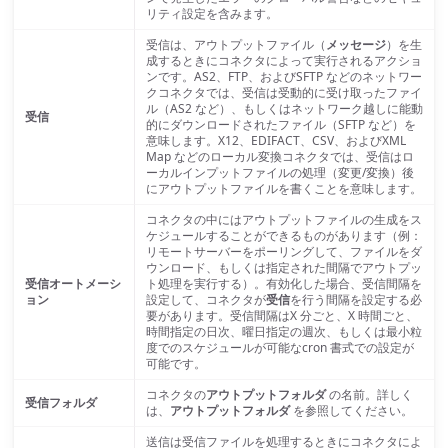
リティ設定を含みます。
受信は、アウトプットファイル（
メッセージ
）を生
成するときにコネクタによって実行されるアクショ
ンです。AS2、FTP、およびSFTP などのネットワー
クコネクタでは、受信は受動的に受け取ったファイ
ル（AS2 など）、もしくはネットワーク越しに能動
受信
的にダウンロードされたファイル（SFTP など）を
意味します。X12、EDIFACT、CSV、およびXML
Map などのローカル変換コネクタでは、受信はロ
ーカルインプットファイルの処理（変更/変換）後
にアウトプットファイルを書くことを意味します。
コネクタの中にはアウトプットファイルの生成をス
ケジュールすることができるものがあります（例：
リモートサーバーをポーリングして、ファイルをダ
ウンロード、もしくは指定された間隔でアウトプッ
受信オートメーシ
ト処理を実行する）。有効化した場合、受信間隔を
ョン
設定して、コネクタが
受信
を行う間隔を設定する必
要があります。受信間隔はX 分ごと、X 時間ごと、
時間指定の日次、曜日指定の週次、もしくは最小粒
度でのスケジュールが可能なcron 書式での設定が
可能です。
コネクタの
アウトプットフォルダ
の名前。詳しく
受信フォルダ
は、
アウトプットフォルダ
を参照してください。
送信は受信ファイルを処理するときにコネクタによ