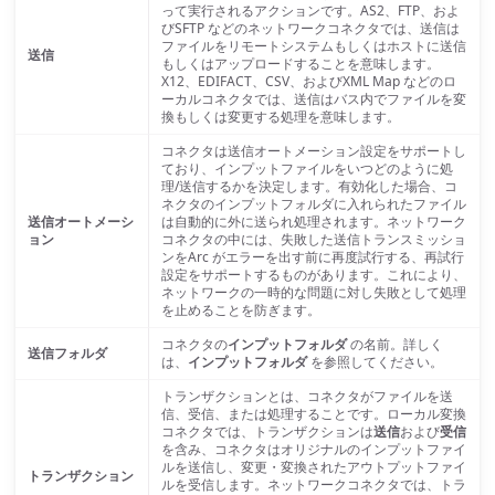
って実行されるアクションです。AS2、FTP、およ
びSFTP などのネットワークコネクタでは、送信は
ファイルをリモートシステムもしくはホストに送信
送信
もしくはアップロードすることを意味します。
X12、EDIFACT、CSV、およびXML Map などのロ
ーカルコネクタでは、送信はバス内でファイルを変
換もしくは変更する処理を意味します。
コネクタは送信オートメーション設定をサポートし
ており、インプットファイルをいつどのように処
理/送信するかを決定します。有効化した場合、コ
ネクタのインプットフォルダに入れられたファイル
送信オートメーシ
は自動的に外に送られ処理されます。ネットワーク
ョン
コネクタの中には、失敗した送信トランスミッショ
ンをArc がエラーを出す前に再度試行する、再試行
設定をサポートするものがあります。これにより、
ネットワークの一時的な問題に対し失敗として処理
を止めることを防ぎます。
コネクタの
インプットフォルダ
の名前。詳しく
送信フォルダ
は、
インプットフォルダ
を参照してください。
トランザクションとは、コネクタがファイルを送
信、受信、または処理することです。ローカル変換
コネクタでは、トランザクションは
送信
および
受信
を含み、コネクタはオリジナルのインプットファイ
ルを送信し、変更・変換されたアウトプットファイ
トランザクション
ルを受信します。ネットワークコネクタでは、トラ