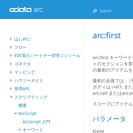
arc:first
はじめに
フロー
EDI 取引パートナー管理コンソール
arc:first キー
トのセクションを実
コネクタ
の最初のアイテムを
マッピング
最初の反復では、
ハウツーガイド
:
ボディは
また
:call
管理API
arc:call また
スクリプティング
スコープにアイテムがな
概要
ArcScript
パラメータ
ArcScript 入門
キーワード
None