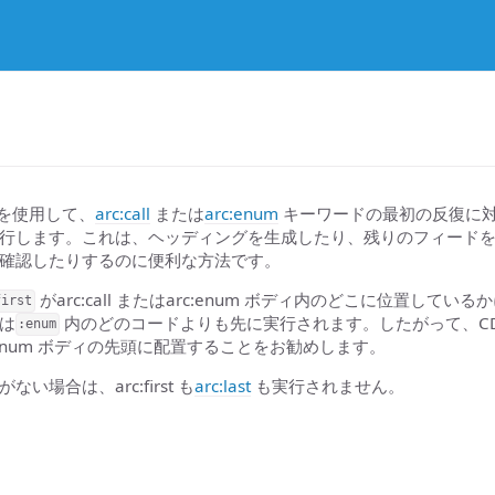
ワードを使用して、
arc:call
または
arc:enum
キーワードの最初の反復に
行します。これは、ヘッディングを生成したり、残りのフィード
確認したりするのに便利な方法です。
がarc:call またはarc:enum ボディ内のどこに位置しているかに
first
は
内のどのコードよりも先に実行されます。したがって、CData は
:enum
はarc:enum ボディの先頭に配置することをお勧めします。
い場合は、arc:first も
arc:last
も実行されません。