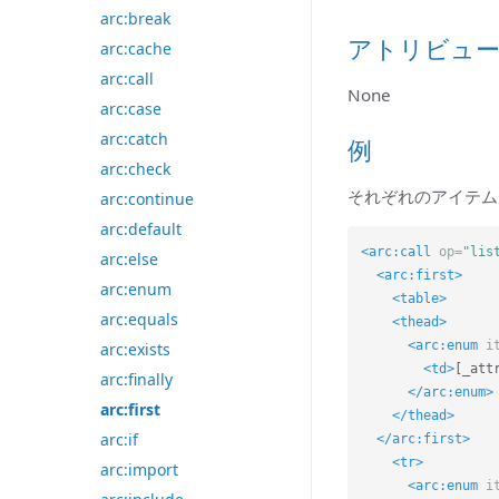
arc:break
アトリビュ
arc:cache
arc:call
None
arc:case
arc:catch
例
arc:check
それぞれのアイテム
arc:continue
arc:default
<arc:call
op=
"lis
arc:else
<arc:first>
arc:enum
<table>
arc:equals
<thead>
<arc:enum
i
arc:exists
<td>
[_att
arc:finally
</arc:enum>
arc:first
</thead>
arc:if
</arc:first>
<tr>
arc:import
<arc:enum
i