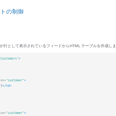
ートの制御
が行として表示されているフィードからHTML テーブルを作成し
tCustomers"
>
tem=
"customer"
>
r]
</td>
tem=
"customer"
>