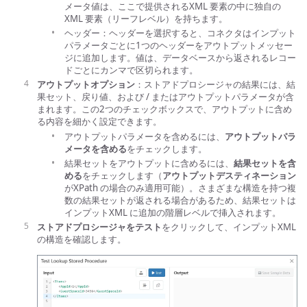
メータ値は、ここで提供されるXML 要素の中に独自の
XML 要素（リーフレベル）を持ちます。
ヘッダー：ヘッダーを選択すると、コネクタはインプット
パラメータごとに1つのヘッダーをアウトプットメッセー
ジに追加します。値は、データベースから返されるレコー
ドごとにカンマで区切られます。
アウトプットオプション
：ストアドプロシージャの結果には、結
果セット、戻り値、および / またはアウトプットパラメータが含
まれます。この2つのチェックボックスで、アウトプットに含め
る内容を細かく設定できます。
アウトプットパラメータを含めるには、
アウトプットパラ
メータを含める
をチェックします。
結果セットをアウトプットに含めるには、
結果セットを含
める
をチェックします（
アウトプットデスティネーション
がXPath の場合のみ適用可能）。さまざまな構造を持つ複
数の結果セットが返される場合があるため、結果セットは
インプットXML に追加の階層レベルで挿入されます。
ストアドプロシージャをテスト
をクリックして、インプットXML
の構造を確認します。