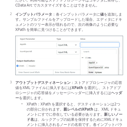
ださい。利用可能なストアドプロシージャはコネクタに依存し、
CData Arc でカスタマイズすることはできません。
インプットパラメータ
：各インプットパラメータに
値
を追加しま
す。サンプルファイルをアップロードした場合、エディタにドキ
ュメントのツリー表示が現れるので、次の画像のように必要な
XPath を簡単に見つけることができます。
アウトプットデスティネーション
：ストアドプロシージャの応答
値をXML ファイルに挿入するには
XPath
を選択し、ストアドプ
ロシージャの応答値をメッセージヘッダーに挿入するには
ヘッダ
ー
を選択します。
XPath：XPath を選択すると、デスティネーションは2つ
の部分に分かれます。
親レベルのXPath
は、XML ドキュ
メントにすでに存在している必要があります。
新しいノー
ド名
は、ルックアップの結果を保持するためにXMLドキュ
メントに挿入されるノードの名前です。各インプットパラ