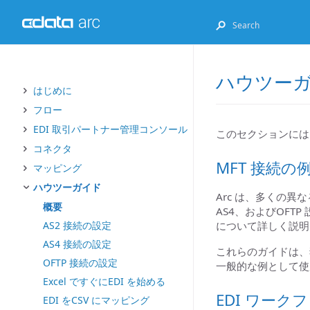
ハウツー
はじめに
フロー
EDI 取引パートナー管理コンソール
このセクションには、
コネクタ
MFT 接続の
マッピング
ハウツーガイド
Arc は、多くの異
概要
AS4、およびOF
AS2 接続の設定
について詳しく説明
AS4 接続の設定
これらのガイドは、独
OFTP 接続の設定
一般的な例として使
Excel ですぐにEDI を始める
EDI ワーク
EDI をCSV にマッピング