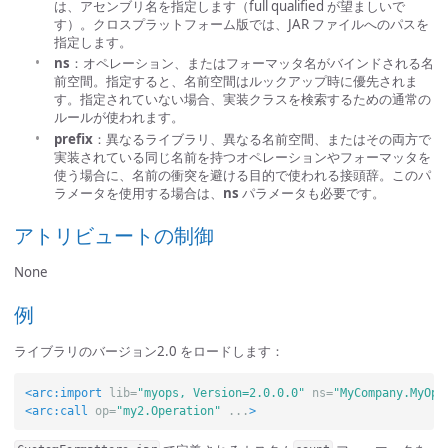
は、アセンブリ名を指定します（full qualified が望ましいで
す）。クロスプラットフォーム版では、JAR ファイルへのパスを
指定します。
ns
：オペレーション、またはフォーマッタ名がバインドされる名
前空間。指定すると、名前空間はルックアップ時に優先されま
す。指定されていない場合、実装クラスを検索するための通常の
ルールが使われます。
prefix
：異なるライブラリ、異なる名前空間、またはその両方で
実装されている同じ名前を持つオペレーションやフォーマッタを
使う場合に、名前の衝突を避ける目的で使われる接頭辞。このパ
ラメータを使用する場合は、
ns
パラメータも必要です。
アトリビュートの制御
None
例
ライブラリのバージョン2.0 をロードします：
<arc:import
lib=
"myops, Version=2.0.0.0"
ns=
"MyCompany.MyOps
<arc:call
op=
"my2.Operation"
...
>