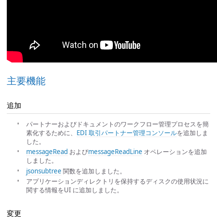
主要機能
追加
パートナーおよびドキュメントのワークフロー管理プロセスを簡
素化するために、
EDI 取引パートナー管理コンソール
を追加しま
した。
messageRead
および
messageReadLine
オペレーションを追加
しました。
jsonsubtree
関数を追加しました。
アプリケーションディレクトリを保持するディスクの使用状況に
関する情報をUI に追加しました。
変更