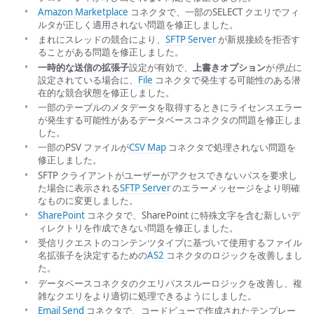
Amazon Marketplace
コネクタで、一部のSELECT クエリでフィ
ルタが正しく適用されない問題を修正しました。
まれにスレッドの競合により、
SFTP Server
が新規接続を拒否す
ることがある問題を修正しました。
一時的な送信の拡張子
設定が有効で、
上書きオプション
が
停止
に
設定されている場合に、
File
コネクタで発生する可能性のある潜
在的な競合状態を修正しました。
一部のテーブルのメタデータを取得するときにライセンスエラー
が発生する可能性があるデータベースコネクタの問題を修正しま
した。
一部のPSV ファイルが
CSV Map
コネクタで処理されない問題を
修正しました。
SFTP クライアントがユーザーがアクセスできないパスを要求し
た場合に表示される
SFTP Server
のエラーメッセージをより明確
なものに変更しました。
SharePoint
コネクタで、SharePoint に特殊文字を含む新しいデ
ィレクトリを作成できない問題を修正しました。
受信リクエストのコンテンツタイプに基づいて使用するファイル
名拡張子を決定するための
AS2
コネクタのロジックを改善しまし
た。
データベースコネクタのクエリパススルーロジックを改善し、複
雑なクエリをより適切に処理できるようにしました。
Email Send
コネクタで、コードビューで作成されたテンプレー