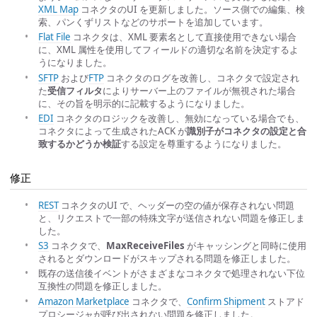
XML Map
コネクタのUI を更新しました。ソース側での編集、検
索、パンくずリストなどのサポートを追加しています。
Flat File
コネクタは、XML 要素名として直接使用できない場合
に、XML 属性を使用してフィールドの適切な名前を決定するよ
うになりました。
SFTP
および
FTP
コネクタのログを改善し、コネクタで設定され
た
受信フィルタ
によりサーバー上のファイルが無視された場合
に、その旨を明示的に記載するようになりました。
EDI
コネクタのロジックを改善し、無効になっている場合でも、
コネクタによって生成されたACK が
識別子がコネクタの設定と合
致するかどうか検証
する設定を尊重するようになりました。
修正
REST
コネクタのUI で、ヘッダーの空の値が保存されない問題
と、リクエストで一部の特殊文字が送信されない問題を修正しま
した。
S3
コネクタで、
MaxReceiveFiles
がキャッシングと同時に使用
されるとダウンロードがスキップされる問題を修正しました。
既存の送信後イベントがさまざまなコネクタで処理されない下位
互換性の問題を修正しました。
Amazon Marketplace
コネクタで、
Confirm Shipment
ストアド
プロシージャが呼び出されない問題を修正しました。