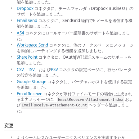
能を追加しました。
Dropbox
コネクタに、チームフォルダ（Dropbox Business）の
サポートを追加しました。
Email Send
コネクタに、SendGrid 経由でE メールを送信する機
能を追加しました。
AS4
コネクタにロールオーバー証明書のサポートを追加しまし
た。
Workspace Send
コネクタに、他のワークスペースにメッセージ
を動的にルーティングする機能を追加しました。
SharePoint
コネクタに、OAuthJWT 認証スキームのサポートを
追加しました。
CSV
、
TSV
、および
PSV
コネクタの設定ページに、行セパレータ
の設定を追加しました。
Google Storage
コネクタに、バーチャルホストを使用する設定
を追加しました。
Email Receive
コネクタが添付ファイルモードの場合に生成され
る出力メッセージに、
およ
EmailReceive-Attachement-Index
び
ヘッダーを追加しまし
EmailReceive-Attachement-Count
た。
変更
よりシームレスなユーザーエクスペリエンスを実現するため、