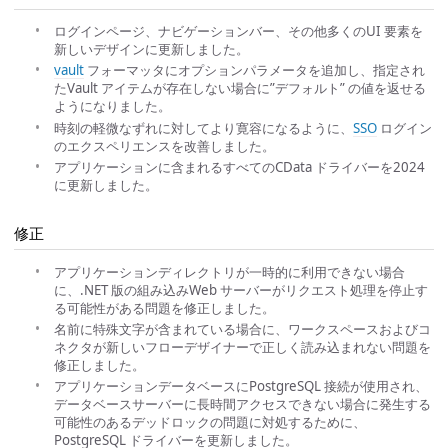
ログインページ、ナビゲーションバー、その他多くのUI 要素を
新しいデザインに更新しました。
vault
フォーマッタにオプションパラメータを追加し、指定され
たVault アイテムが存在しない場合に”デフォルト” の値を返せる
ようになりました。
時刻の軽微なずれに対してより寛容になるように、
SSO
ログイン
のエクスペリエンスを改善しました。
アプリケーションに含まれるすべてのCData ドライバーを2024
に更新しました。
修正
アプリケーションディレクトリが一時的に利用できない場合
に、.NET 版の組み込みWeb サーバーがリクエスト処理を停止す
る可能性がある問題を修正しました。
名前に特殊文字が含まれている場合に、ワークスペースおよびコ
ネクタが新しいフローデザイナーで正しく読み込まれない問題を
修正しました。
アプリケーションデータベースにPostgreSQL 接続が使用され、
データベースサーバーに長時間アクセスできない場合に発生する
可能性のあるデッドロックの問題に対処するために、
PostgreSQL ドライバーを更新しました。