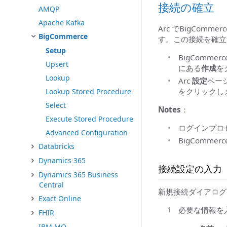
接続の確立
AMQP
Apache Kafka
Arc でBigCom
BigCommerce
す。この接続を確立
Setup
BigComm
Upsert
にある
作成
を
Lookup
Arc
設定
ペー
をクリックし
Lookup Stored Procedure
Select
Notes
：
Execute Stored Procedure
ログインプロ
Advanced Configuration
BigComme
Databricks
Dynamics 365
接続設定の入力
Dynamics 365 Business
Central
新規接続ダイアログ
Exact Online
必要な情報を
FHIR
IBM MQ