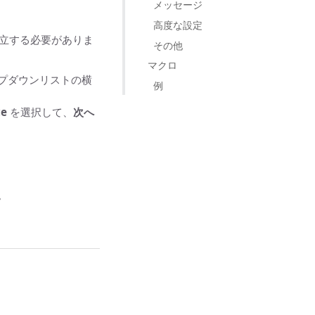
メッセージ
高度な設定
続を確立する必要がありま
その他
マクロ
プダウンリストの横
例
ce
を選択して、
次へ
。