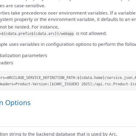
s are case-sensitive.
ties take precedence over environment variables. If a variable 
system property or the environment variable, it defaults to an e
not be nested. For instance,
is not allowed.
=${cdata.prefix${cdata.arc}}/webapp
le uses variables in configuration options to perform the follo
itialization parameters
eaders
ers=ARCCLOUD_SERVICE_DEFINITION_PATH:${cdata.home}/service.json,A
n Options
ion string to the backend database that is used by Arc.