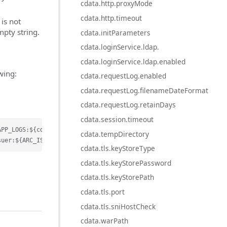
cdata.http.proxyMode
cdata.http.timeout
is not
mpty string.
cdata.initParameters
cdata.loginService.ldap.
cdata.loginService.ldap.enabled
wing:
cdata.requestLog.enabled
cdata.requestLog.filenameDateFormat
cdata.requestLog.retainDays
cdata.session.timeout
PP_LOGS:${cdata.logdb}

cdata.tempDirectory
cdata.tls.keyStoreType
cdata.tls.keyStorePassword
cdata.tls.keyStorePath
cdata.tls.port
cdata.tls.sniHostCheck
cdata.warPath