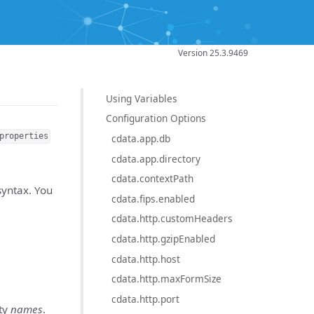
Version 25.3.9469
Using Variables
Configuration Options
properties
cdata.app.db
cdata.app.directory
cdata.contextPath
 syntax. You
cdata.fips.enabled
cdata.http.customHeaders
cdata.http.gzipEnabled
cdata.http.host
cdata.http.maxFormSize
cdata.http.port
rty
names
.