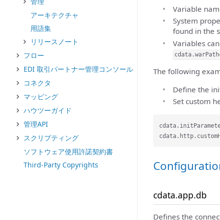
管理
Variable name
アーキテクチャ
System proper
用語集
found in the 
リリースノート
Variables can
フロー
cdata.warPath
EDI 取引パートナー管理コンソール
The following examp
コネクタ
Define the in
マッピング
Set custom h
ハウツーガイド
管理API
cdata.initParamet
スクリプティング
ソフトウェア使用許諾契約書
Configuratio
Third-Party Copyrights
cdata.app.db
Defines the connect