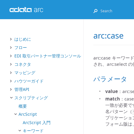
arc:case
はじめに
フロー
EDI 取引パートナー管理コンソール
arc:case キーワー
され、arc:selec
コネクタ
マッピング
パラメータ
ハウツーガイド
管理API
value
：arc
スクリプティング
match
：ca
一致が必要で
概要
名パターン（
ArcScript
プリケーション
ArcScript 入門
フォーム版は、
キーワード