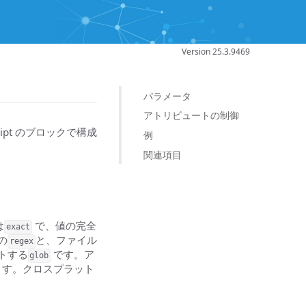
Version 25.3.9469
パラメータ
アトリビュートの制御
ript のブロックで構成
例
関連項目
は
で、値の完全
exact
の
と、ファイル
regex
トする
です。ア
glob
使います。クロスプラット