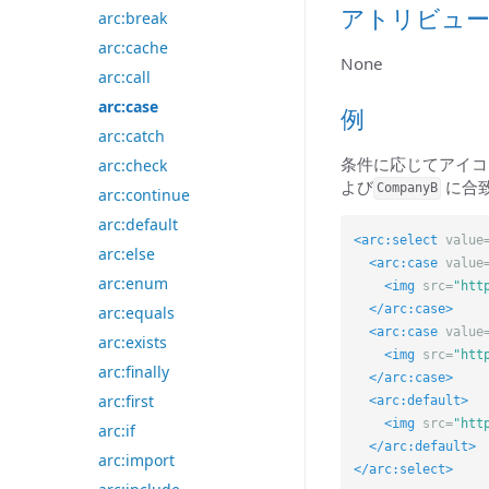
アトリビュ
arc:break
arc:cache
None
arc:call
arc:case
例
arc:catch
条件に応じてアイコン
arc:check
よび
に合
CompanyB
arc:continue
arc:default
<arc:select
value
arc:else
<arc:case
value
arc:enum
<img
src=
"htt
</arc:case>
arc:equals
<arc:case
value
arc:exists
<img
src=
"htt
arc:finally
</arc:case>
arc:first
<arc:default>
<img
src=
"htt
arc:if
</arc:default>
arc:import
</arc:select>