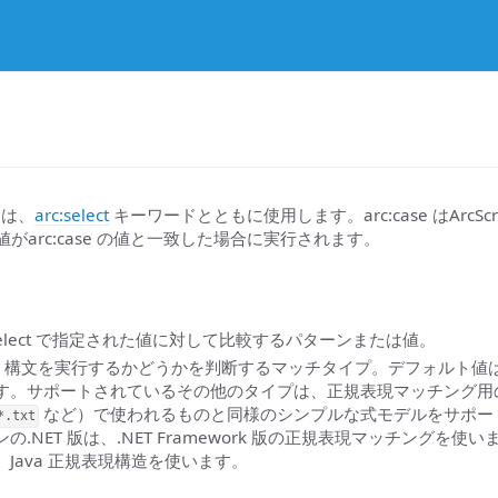
ドは、
arc:select
キーワードとともに使用します。arc:case はArcSc
t の値がarc:case の値と一致した場合に実行されます。
:select で指定された値に対して比較するパターンまたは値。
se 構文を実行するかどうかを判断するマッチタイプ。デフォルト値
す。サポートされているその他のタイプは、正規表現マッチング用
など）で使われるものと同様のシンプルな式モデルをサポー
*.txt
の.NET 版は、.NET Framework 版の正規表現マッチングを
Java 正規表現構造を使います。