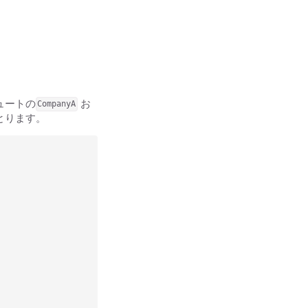
ュートの
お
CompanyA
とります。