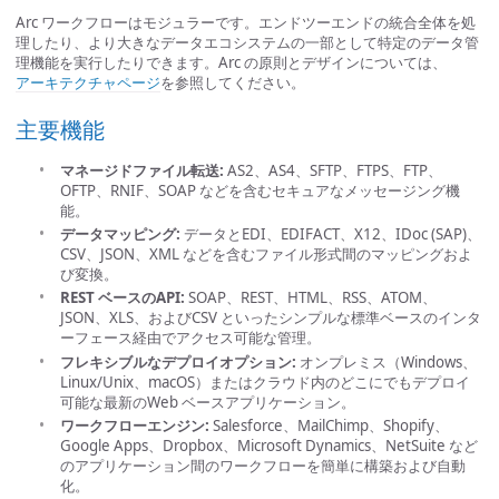
Arc ワークフローはモジュラーです。エンドツーエンドの統合全体を処
理したり、より大きなデータエコシステムの一部として特定のデータ管
理機能を実行したりできます。Arc の原則とデザインについては、
アーキテクチャページ
を参照してください。
主要機能
マネージドファイル転送:
AS2、AS4、SFTP、FTPS、FTP、
OFTP、RNIF、SOAP などを含むセキュアなメッセージング機
能。
データマッピング:
データとEDI、EDIFACT、X12、IDoc (SAP)、
CSV、JSON、XML などを含むファイル形式間のマッピングおよ
び変換。
REST ベースのAPI:
SOAP、REST、HTML、RSS、ATOM、
JSON、XLS、およびCSV といったシンプルな標準ベースのインタ
ーフェース経由でアクセス可能な管理。
フレキシブルなデプロイオプション:
オンプレミス（Windows、
Linux/Unix、macOS）またはクラウド内のどこにでもデプロイ
可能な最新のWeb ベースアプリケーション。
ワークフローエンジン:
Salesforce、MailChimp、Shopify、
Google Apps、Dropbox、Microsoft Dynamics、NetSuite など
のアプリケーション間のワークフローを簡単に構築および自動
化。