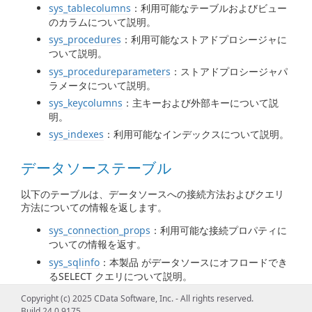
sys_tablecolumns
：利用可能なテーブルおよびビュー
のカラムについて説明。
sys_procedures
：利用可能なストアドプロシージャに
ついて説明。
sys_procedureparameters
：ストアドプロシージャパ
ラメータについて説明。
sys_keycolumns
：主キーおよび外部キーについて説
明。
sys_indexes
：利用可能なインデックスについて説明。
データソーステーブル
以下のテーブルは、データソースへの接続方法およびクエリ
方法についての情報を返します。
sys_connection_props
：利用可能な接続プロパティに
ついての情報を返す。
sys_sqlinfo
：本製品 がデータソースにオフロードでき
るSELECT クエリについて説明。
Copyright (c) 2025 CData Software, Inc. - All rights reserved.
クエリ情報テーブル
Build 24.0.9175