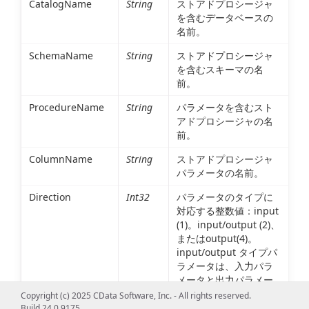
CatalogName
String
ストアドプロシージャ
を含むデータベースの
名前。
SchemaName
String
ストアドプロシージャ
を含むスキーマの名
前。
ProcedureName
String
パラメータを含むスト
アドプロシージャの名
前。
ColumnName
String
ストアドプロシージャ
パラメータの名前。
Direction
Int32
パラメータのタイプに
対応する整数値：input
(1)。input/output (2)、
またはoutput(4)。
input/output タイプパ
ラメータは、入力パラ
メータと出力パラメー
タの両方になれます。
Copyright (c) 2025 CData Software, Inc. - All rights reserved.
Build 24.0.9175