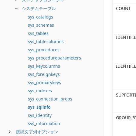
システムテーブル
COUNT
sys_catalogs
sys_schemas
sys_tables
IDENTIF
sys_tablecolumns
sys_procedures
sys_procedureparameters
sys_keycolumns
IDENTIFI
sys_foreignkeys
sys_primarykeys
sys_indexes
SUPPORT
sys_connection_props
sys_sqlinfo
sys_identity
GROUP_B
sys_information
接続文字列オプション