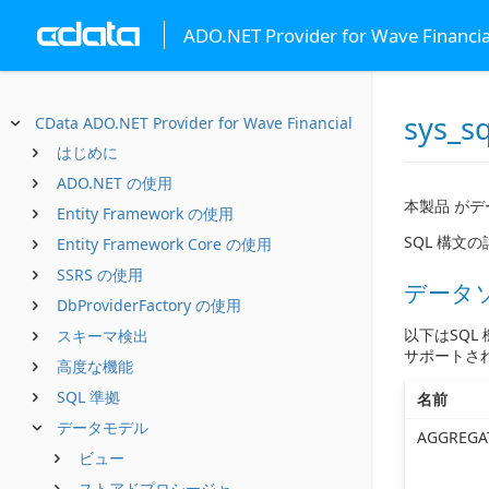
ADO.NET Provider for Wave Financia
sys_sq
CData ADO.NET Provider for Wave Financial
はじめに
ADO.NET の使用
本製品 がデ
Entity Framework の使用
SQL 構文
Entity Framework Core の使用
SSRS の使用
データソ
DbProviderFactory の使用
以下はSQL
スキーマ検出
サポートさ
高度な機能
SQL 準拠
名前
データモデル
AGGREGA
ビュー
ストアドプロシージャ