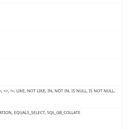
<=, <>, !=, LIKE, NOT LIKE, IN, NOT IN, IS NULL, IS NOT NULL,
ATION, EQUALS_SELECT, SQL_GB_COLLATE