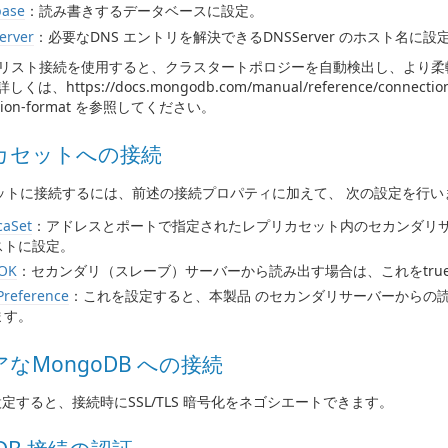
base
：読み書きするデータベースに設定。
erver
：必要なDNS エントリを解決できるDNSServer のホスト名に設
ードリスト接続を使用すると、クラスタートポロジーを自動検出し、より
は、https://docs.mongodb.com/manual/reference/connection-
nection-format を参照してください。
カセットへの接続
ットに接続するには、前述の接続プロパティに加えて、 次の設定を行い
caSet
：アドレスとポートで指定されたレプリカセット内のセカンダリ
ストに設定。
eOK
：セカンダリ（スレーブ）サーバーから読み出す場合は、これをtrue
Preference
：これを設定すると、本製品 のセカンダリサーバーからの
ます。
なMongoDB への接続
定すると、接続時にSSL/TLS 暗号化をネゴシエートできます。