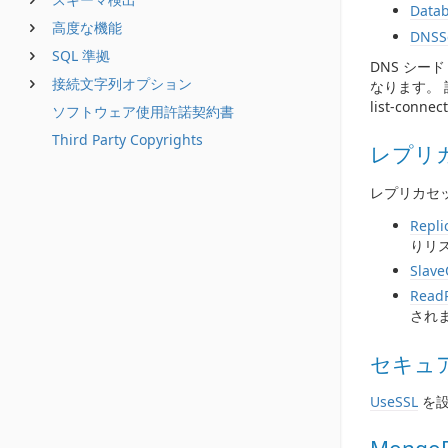
Data
高度な機能
DNSS
SQL 準拠
DNS シ
接続文字列オプション
なります。 詳しく
list-con
ソフトウェア使用許諾契約書
Third Party Copyrights
レプリ
レプリカセ
Repli
りリ
Slav
Read
され
セキュア
UseSSL
を設