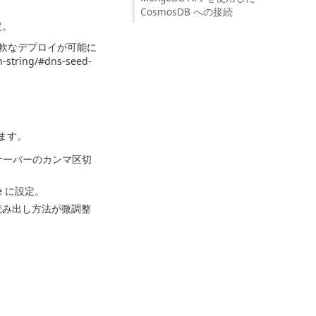
CosmosDB への接続
定。
柔軟なデプロイが可能に
string/#dns-seed-
ます。
サーバーのカンマ区切
 に設定。
読み出し方法が微調整