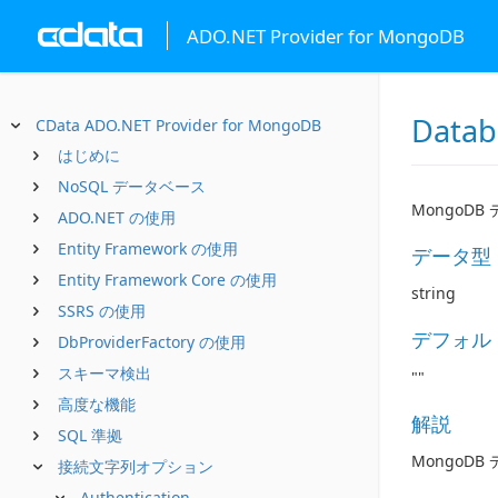
ADO.NET Provider for MongoDB
Datab
CData ADO.NET Provider for MongoDB
はじめに
NoSQL データベース
MongoD
ADO.NET の使用
Entity Framework の使用
データ型
Entity Framework Core の使用
string
SSRS の使用
デフォル
DbProviderFactory の使用
スキーマ検出
""
高度な機能
解説
SQL 準拠
MongoD
接続文字列オプション
Authentication