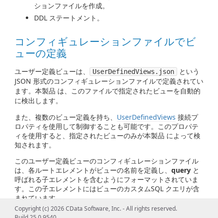
ションファイルを作成。
DDL ステートメント。
コンフィギュレーションファイルでビ
ューの定義
ユーザー定義ビューは、
という
UserDefinedViews.json
JSON 形式のコンフィギュレーションファイルで定義されてい
ます。本製品 は、このファイルで指定されたビューを自動的
に検出します。
また、複数のビュー定義を持ち、
UserDefinedViews
接続プ
ロパティを使用して制御することも可能です。このプロパテ
ィを使用すると、指定されたビューのみが本製品 によって検
知されます。
このユーザー定義ビューのコンフィギュレーションファイル
は、各ルートエレメントがビューの名前を定義し、
query
と
呼ばれる子エレメントを含むようにフォーマットされていま
す。この子エレメントにはビューのカスタムSQL クエリが含
まれています。
Copyright (c) 2026 CData Software, Inc. - All rights reserved.
次に例を示します。
Build 25.0.9540