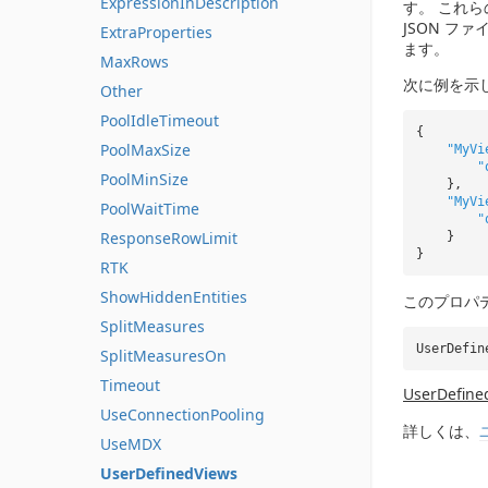
ExpressionInDescription
す。 これ
JSON フ
ExtraProperties
ます。
MaxRows
次に例を示
Other
PoolIdleTimeout
{
PoolMaxSize
"MyVi
"
PoolMinSize
},
"MyVi
PoolWaitTime
"
ResponseRowLimit
}
}
RTK
ShowHiddenEntities
このプロパ
SplitMeasures
UserDefin
SplitMeasuresOn
Timeout
UserDefine
UseConnectionPooling
詳しくは、
UseMDX
UserDefinedViews