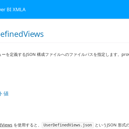
wer BI XMLA
efinedViews
ーを定義するJSON 構成ファイルへのファイルパスを指定します。pro
ト値
dViews
を使用すると、
というJSON 形
UserDefinedViews.json