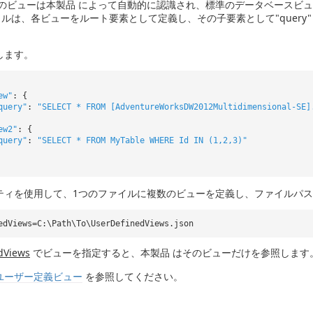
らのビューは本製品 によって自動的に認識され、標準のデータベースビュ
ァイルは、各ビューをルート要素として定義し、その子要素として"query" 
します。
ew"
: {
query"
:
"SELECT * FROM [AdventureWorksDW2012Multidimensional-SE]
ew2"
: {
query"
:
"SELECT * FROM MyTable WHERE Id IN (1,2,3)"
ティを使用して、1つのファイルに複数のビューを定義し、ファイルパス
edViews=C:\Path\To\UserDefinedViews.json
dViews
でビューを指定すると、本製品 はそのビューだけを参照します
ユーザー定義ビュー
を参照してください。