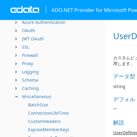
接続文字列オプション
ADO.NET Provider for Microsoft Po
Authentication
Azure Authentication
OAuth
UserD
JWT OAuth
SSL
Firewall
カスタムビュ
Proxy
用します。
Logging
データ型
Schema
string
Caching
Miscellaneous
デフォル
BatchSize
""
ConnectionLifeTime
CustomHeaders
解説
ExposeMemberKeys
UserDefine