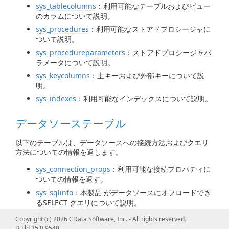
sys_tablecolumns
：利用可能なテーブルおよびビュー
のカラムについて説明。
sys_procedures
：利用可能なストアドプロシージャに
ついて説明。
sys_procedureparameters
：ストアドプロシージャパ
ラメータについて説明。
sys_keycolumns
：主キーおよび外部キーについて説
明。
sys_indexes
：利用可能なインデックスについて説明。
データソーステーブル
以下のテーブルは、データソースへの接続方法およびクエリ
方法についての情報を返します。
sys_connection_props
：利用可能な接続プロパティに
ついての情報を返す。
sys_sqlinfo
：本製品 がデータソースにオフロードでき
るSELECT クエリについて説明。
Copyright (c) 2026 CData Software, Inc. - All rights reserved.
クエリ情報テーブル
Build 25.0.9540