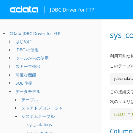
JDBC Driver for FTP
sys_c
CData JDBC Driver for FTP
はじめに
JDBC の使用
利用可能な
ツールからの使用
このテーブル
スキーマ検出
高度な機能
jdbc:cdat
SQL 準拠
データモデル
この接続文
テーブル
次のクエリ
ストアドプロシージャ
SELECT
*
システムテーブル
sys_catalogs
Column
sys_schemas