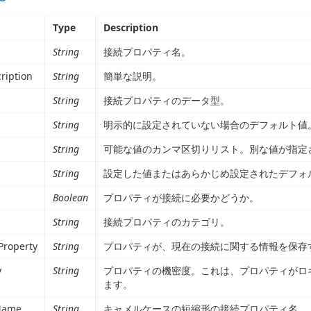
Type
Description
String
接続プロパティ名。
ription
String
簡単な説明。
String
接続プロパティのデータ型。
String
明示的に設定されていない場合のデフォルト値
String
可能な値のカンマ区切りリスト。別な値が指定
String
設定した値またはあらかじめ設定されたデフォ
Boolean
プロパティが接続に必要かどうか。
String
接続プロパティのカテゴリ。
Property
String
プロパティが、現在の接続に関する情報を保存
y
String
プロパティの機密度。これは、プロパティがロ
ます。
Name
String
キャメルケースの短縮形の接続プロパティ名。