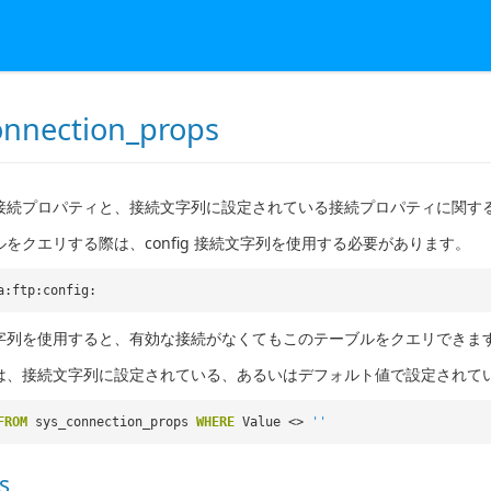
onnection_props
接続プロパティと、接続文字列に設定されている接続プロパティに関す
をクエリする際は、config 接続文字列を使用する必要があります。
a:ftp:config:
字列を使用すると、有効な接続がなくてもこのテーブルをクエリできま
は、接続文字列に設定されている、あるいはデフォルト値で設定されて
FROM
sys_connection_props
WHERE
Value <>
''
s