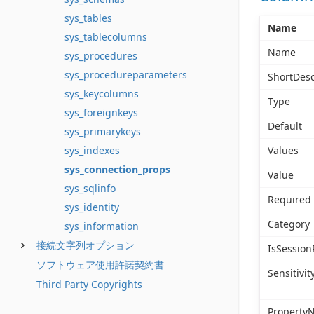
sys_tables
Name
sys_tablecolumns
Name
sys_procedures
sys_procedureparameters
ShortDesc
sys_keycolumns
Type
sys_foreignkeys
Default
sys_primarykeys
sys_indexes
Values
sys_connection_props
Value
sys_sqlinfo
Required
sys_identity
Category
sys_information
接続文字列オプション
IsSession
ソフトウェア使用許諾契約書
Sensitivit
Third Party Copyrights
Property