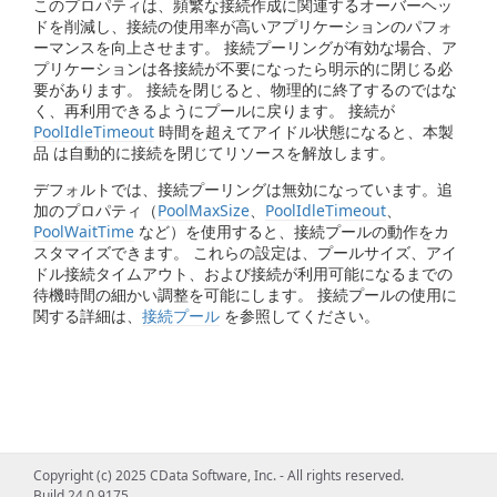
このプロパティは、頻繁な接続作成に関連するオーバーヘッ
ドを削減し、接続の使用率が高いアプリケーションのパフォ
ーマンスを向上させます。 接続プーリングが有効な場合、ア
プリケーションは各接続が不要になったら明示的に閉じる必
要があります。 接続を閉じると、物理的に終了するのではな
く、再利用できるようにプールに戻ります。 接続が
PoolIdleTimeout
時間を超えてアイドル状態になると、本製
品 は自動的に接続を閉じてリソースを解放します。
デフォルトでは、接続プーリングは無効になっています。追
加のプロパティ（
PoolMaxSize
、
PoolIdleTimeout
、
PoolWaitTime
など）を使用すると、接続プールの動作をカ
スタマイズできます。 これらの設定は、プールサイズ、アイ
ドル接続タイムアウト、および接続が利用可能になるまでの
待機時間の細かい調整を可能にします。 接続プールの使用に
関する詳細は、
接続プール
を参照してください。
Copyright (c) 2025 CData Software, Inc. - All rights reserved.
Build 24.0.9175