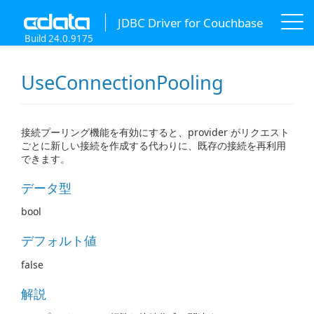
JDBC Driver for Couchbase
Build 24.0.9175
UseConnectionPooling
接続プーリング機能を有効にすると、provider がリクエスト
ごとに新しい接続を作成する代わりに、既存の接続を再利用
できます。
データ型
bool
デフォルト値
false
解説