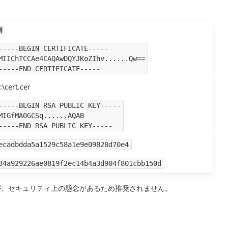
例
-----BEGIN CERTIFICATE-----
MIIChTCCAe4CAQAwDQYJKoZIhv......Qw==
-----END CERTIFICATE-----
:\cert.cer
-----BEGIN RSA PUBLIC KEY-----
MIGfMA0GCSq......AQAB
-----END RSA PUBLIC KEY-----
ecadbdda5a1529c58a1e9e09828d70e4
34a929226ae0819f2ec14b4a3d904f801cbb150d
すが、セキュリティ上の懸念があるため推奨されません。