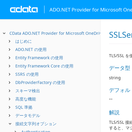
ADO.NET Provider for Microsoft On
SSLSe
CData ADO.NET Provider for Microsoft OneDrive
はじめに
ADO.NET の使用
TLS/SS
Entity Framework の使用
Entity Framework Core の使用
データ型
SSRS の使用
string
DbProviderFactory の使用
デフォル
スキーマ検出
高度な機能
""
SQL 準拠
解説
データモデル
TLS/SS
接続文字列オプション
すると、マ
Authentication