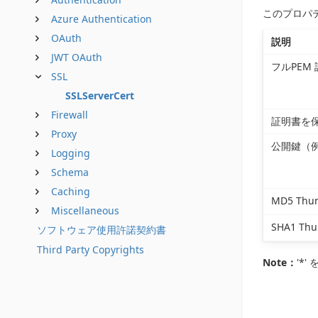
このプロパ
Azure Authentication
OAuth
説明
JWT OAuth
フルPEM
SSL
SSLServerCert
Firewall
証明書を
Proxy
公開鍵（
Logging
Schema
Caching
MD5 Th
Miscellaneous
SHA1 T
ソフトウェア使用許諾契約書
Third Party Copyrights
Note：
'*