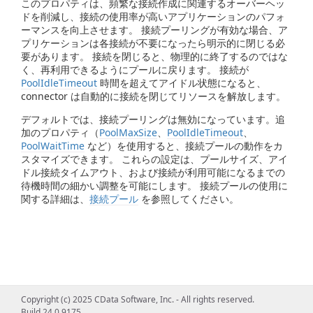
このプロパティは、頻繁な接続作成に関連するオーバーヘッ
ドを削減し、接続の使用率が高いアプリケーションのパフォ
ーマンスを向上させます。 接続プーリングが有効な場合、ア
プリケーションは各接続が不要になったら明示的に閉じる必
要があります。 接続を閉じると、物理的に終了するのではな
く、再利用できるようにプールに戻ります。 接続が
PoolIdleTimeout
時間を超えてアイドル状態になると、
connector は自動的に接続を閉じてリソースを解放します。
デフォルトでは、接続プーリングは無効になっています。追
加のプロパティ（
PoolMaxSize
、
PoolIdleTimeout
、
PoolWaitTime
など）を使用すると、接続プールの動作をカ
スタマイズできます。 これらの設定は、プールサイズ、アイ
ドル接続タイムアウト、および接続が利用可能になるまでの
待機時間の細かい調整を可能にします。 接続プールの使用に
関する詳細は、
接続プール
を参照してください。
Copyright (c) 2025 CData Software, Inc. - All rights reserved.
Build 24.0.9175