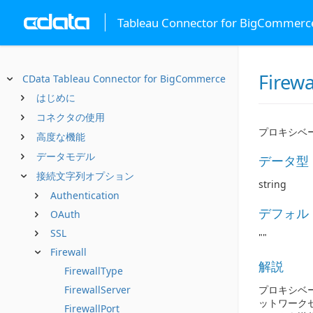
Tableau Connector for BigCommerc
Firewa
CData Tableau Connector for BigCommerce
はじめに
コネクタの使用
プロキシベ
高度な機能
データモデル
データ型
接続文字列オプション
string
Authentication
デフォル
OAuth
SSL
""
Firewall
解説
FirewallType
FirewallServer
プロキシベ
ットワーク
FirewallPort