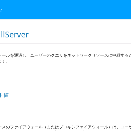
e
llServer
ォールを通過し、ユーザーのクエリをネットワークリソースに中継するため
ます。
ト値
ースのファイアウォール（またはプロキシファイアウォール）は、ユー