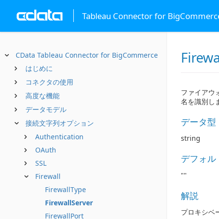
Tableau Connector for BigCommerc
Firewa
CData Tableau Connector for BigCommerce
はじめに
コネクタの使用
ファイアウ
高度な機能
名を識別し
データモデル
データ型
接続文字列オプション
Authentication
string
OAuth
デフォル
SSL
""
Firewall
FirewallType
解説
FirewallServer
プロキシベ
FirewallPort