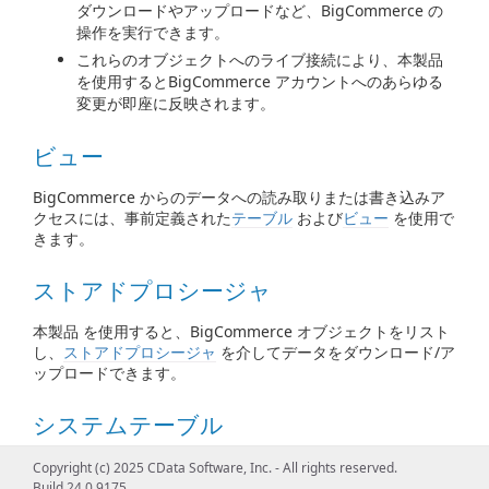
ダウンロードやアップロードなど、BigCommerce の
操作を実行できます。
これらのオブジェクトへのライブ接続により、本製品
を使用するとBigCommerce アカウントへのあらゆる
変更が即座に反映されます。
ビュー
BigCommerce からのデータへの読み取りまたは書き込みア
クセスには、事前定義された
テーブル
および
ビュー
を使用で
きます。
ストアドプロシージャ
本製品 を使用すると、BigCommerce オブジェクトをリスト
し、
ストアドプロシージャ
を介してデータをダウンロード/ア
ップロードできます。
システムテーブル
システムテーブル
には、データベースに属するオブジェクト
Copyright (c) 2025 CData Software, Inc. - All rights reserved.
とリソースに関する情報が含まれています。
Build 24.0.9175