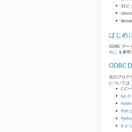
32
Unic
Win
はじめ
ODBC デ
めに
を参照
ODBC 
次のプログラ
については
C/C+
Go 
Node
PHP
Pyth
R か