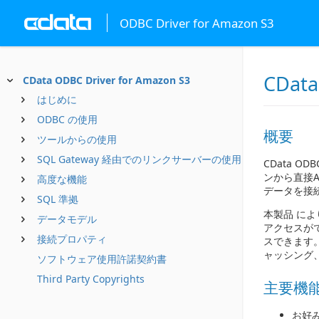
ODBC Driver for Amazon S3
CData
CData ODBC Driver for Amazon S3
はじめに
ODBC の使用
概要
ツールからの使用
SQL Gateway 経由でのリンクサーバーの使用
CData O
ンから直接A
高度な機能
データを接
SQL 準拠
本製品 によ
データモデル
アクセスがで
接続プロパティ
スできます
ャッシング
ソフトウェア使用許諾契約書
Third Party Copyrights
主要機
お好