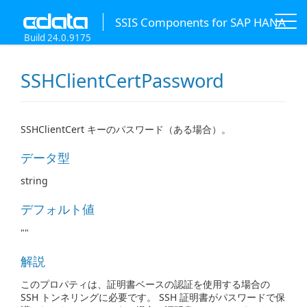
SSIS Components for SAP HANA
Build 24.0.9175
SSHClientCertPassword
SSHClientCert キーのパスワード（ある場合）。
データ型
string
デフォルト値
""
解説
このプロパティは、証明書ベースの認証を使用する場合の
SSH トンネリングに必要です。 SSH 証明書がパスワードで保