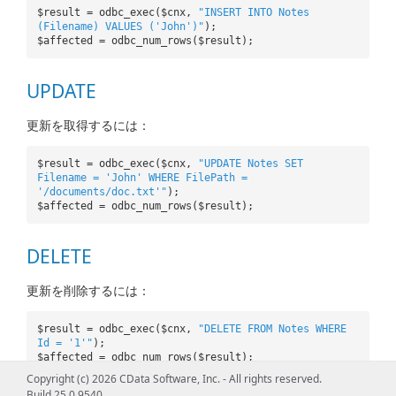
$result = odbc_exec($cnx,
"INSERT INTO Notes
(Filename) VALUES ('John')"
);
$affected = odbc_num_rows($result);
UPDATE
更新を取得するには：
$result = odbc_exec($cnx,
"UPDATE Notes SET
Filename = 'John' WHERE FilePath =
'/documents/doc.txt'"
);
$affected = odbc_num_rows($result);
DELETE
更新を削除するには：
$result = odbc_exec($cnx,
"DELETE FROM Notes WHERE
Id = '1'"
);
$affected = odbc_num_rows($result);
Copyright (c) 2026 CData Software, Inc. - All rights reserved.
Build 25.0.9540