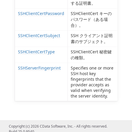
する証明書。
SSHClientCertPassword
SSHClientCert キーの
パスワード（ある場
合）。
SSHClientCertSubject
SSH クライアント証明
書のサブジェクト。
SSHClientCertType
SSHClientCert 秘密鍵
の種類。
SSHServerFingerprint
Specifies one or more
SSH host key
fingerprints that the
provider accepts as
valid when verifying
the server identity.
Copyright (c) 2026 CData Software, Inc. - All rights reserved.
Build 25.0.9540