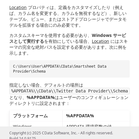
Location
プロパティは、定義をカスタマイズしたり（例え
ば、カラム名を変更する、カラムを無視するなど）、新しい
テーブル、ビュー、またはストアドプロシージャでデータモ
デルを拡張する場合にのみ必要です。
カスタムスキーマを使用する必要があり、
Windows サービ
スとして実行する
を有効にしている場合、
Location
にはスキ
ーマの完全な絶対パスを設定する必要があります。次に例を
示します。
C:\Users\User\APPDATA\CData\Smartsheet Data
Provider\Schema
指定しない場合、デフォルトの場所は
%APPDATA%\\CData\\Twitter Data Provider\\Schema
となり、
%APPDATA%
はユーザーのコンフィギュレーション
ディレクトリに設定されます：
プラットフォーム
%APPDATA%
Windows
APPDATA 環境変数の値
Copyright (c) 2025 CData Software, Inc. - All rights reserved.
Mac
~/.config
Build 24.0.9175