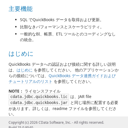
主要機能
SQL でQuickBooks データを取得および更新。
比類なきパフォーマンスとスケーラビリティ。
一般的なBI、帳票、ETL ツールとのコーディングなし
の統合。
はじめに
QuickBooks データへの認証および接続に関する詳しい説明
は、
はじめに
を参照してください。 他のアプリケーションか
らの接続については、
QuickBooks データ連携ガイドおよび
チュートリアルのリスト
を参照してください。
NOTE：
ライセンスファイル
は、JAR file
cdata.jdbc.quickbooks.lic
と同じ場所に配置する必要
cdata.jdbc.quickbooks.jar
があります。詳しくは、readme ファイルを参照してくださ
い。
Copyright (c) 2026 CData Software, Inc. - All rights reserved.
JDBC Driver の使用 / ツールからの使用
Build 25.0.9540