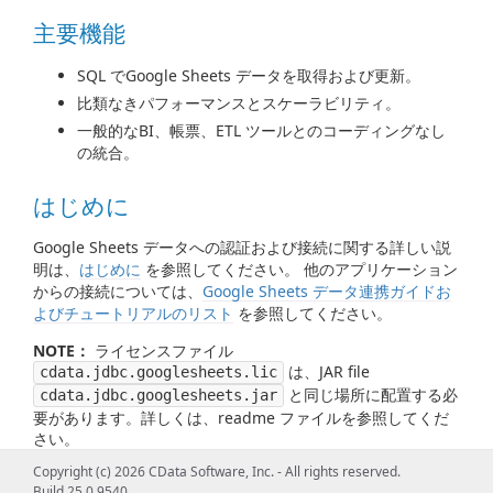
主要機能
SQL でGoogle Sheets データを取得および更新。
比類なきパフォーマンスとスケーラビリティ。
一般的なBI、帳票、ETL ツールとのコーディングなし
の統合。
はじめに
Google Sheets データへの認証および接続に関する詳しい説
明は、
はじめに
を参照してください。 他のアプリケーション
からの接続については、
Google Sheets データ連携ガイドお
よびチュートリアルのリスト
を参照してください。
NOTE：
ライセンスファイル
は、JAR file
cdata.jdbc.googlesheets.lic
と同じ場所に配置する必
cdata.jdbc.googlesheets.jar
要があります。詳しくは、readme ファイルを参照してくだ
さい。
Copyright (c) 2026 CData Software, Inc. - All rights reserved.
JDBC Driver の使用 / ツールからの使用
Build 25.0.9540