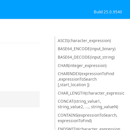
Build 25.0.9540
ASCII(character_expression)
BASE64_ENCODE(input_binary)
BASE64_DECODE(input_string)
CHAR(integer_expression)
CHARINDEX(expressionToFind
,expressionToSearch
[,start_location ])
CHAR_LENGTH(character_expression),
CONCAT(string_value1,
string_value2, ..., string_valueN)
CONTAINS(expressionToSearch,
expressionToFind)
ENDSWITH(character_expression,