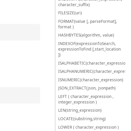
character_suffix)
FILESIZE(uri)
FORMAT(value [, parseFormat],
format )
HASHBYTES(algorithm, value)
INDEXOF(expressionToSearch,
expressionToFind [,start_location
])
ISALPHABETIC(character_expression)
ISALPHANUMERIC(character_expressi
ISNUMERIC(character_expression)
JSON_EXTRACT(json, jsonpath)
LEFT ( character_expression ,
integer_expression )
LEN(string_expression)
LOCATE(substring,string)
LOWER ( character_expression )