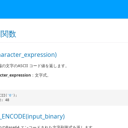
列関数
haracter_expression)
の文字のASCII コード値を返します。
cter_expression
：文字式。
CII(
'0'
);
t: 48
_ENCODE(input_binary)
のBase64 エンコードされた文字列形式を返します。