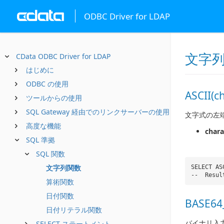
ODBC Driver for LDAP
文字
CData ODBC Driver for LDAP
はじめに
ODBC の使用
ASCII(c
ツールからの使用
SQL Gateway 経由でのリンクサーバーの使用
文字式の左端
高度な機能
chara
SQL 準拠
SQL 関数
文字列関数
SELECT AS
-- Resul
算術関数
日付関数
BASE64
日付リテラル関数
バイナリ入力
SELECT ステートメント