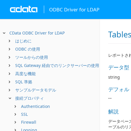
ODBC Driver for LDAP
Table
CData ODBC Driver for LDAP
はじめに
ODBC の使用
レポートされ
ツールからの使用
SQL Gateway 経由でのリンクサーバーの使用
データ型
高度な機能
string
SQL 準拠
デフォル
サンプルデータモデル
接続プロパティ
""
Authentication
解説
SSL
データベー
Firewall
ーブルのリ
Logging