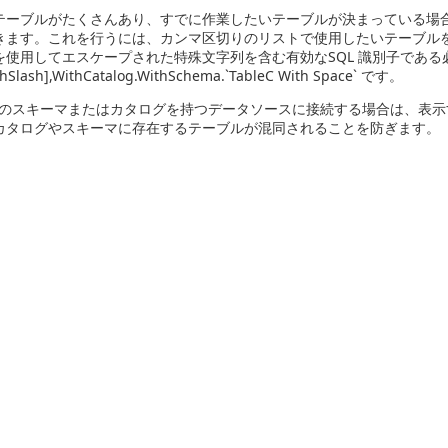
テーブルがたくさんあり、すでに作業したいテーブルが決まっている場
きます。これを行うには、カンマ区切りのリストで使用したいテーブル
使用してエスケープされた特殊文字列を含む有効なSQL 識別子である必要があ
thSlash],WithCatalog.WithSchema.`TableC With Space` です。
のスキーマまたはカタログを持つデータソースに接続する場合は、表示
カタログやスキーマに存在するテーブルが混同されることを防ぎます。