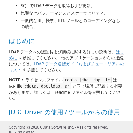
SQL でLDAP データを取得および更新。
比類なきパフォーマンスとスケーラビリティ。
一般的なBI、帳票、ETL ツールとのコーディングなし
の統合。
はじめに
LDAP データへの認証および接続に関する詳しい説明は、
はじ
めに
を参照してください。 他のアプリケーションからの接続
については、
LDAP データ連携ガイドおよびチュートリアルの
リスト
を参照してください。
NOTE：
ライセンスファイル
は、
cdata.jdbc.ldap.lic
JAR file
と同じ場所に配置する必要
cdata.jdbc.ldap.jar
があります。詳しくは、readme ファイルを参照してくださ
い。
JDBC Driver の使用 / ツールからの使用
LDAP データを処理するためのDataSource、Connection、
Copyright (c) 2026 CData Software, Inc. - All rights reserved.
Statement、ResultSet、その他の標準JDBC クラスの使用例
Build 25.0.9540