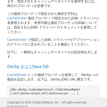
ます。指定されたキャッシュデータベースを使用するには、
両方のプロパティが必要です。
この接続プロパティで指定された接続文字列は、
CacheDriver
接続プロパティで指定されたJDBC ドライバーに
直接渡されます。使用可能な接続プロパティの詳細について
は、指定されたJDBC ドライバー のドキュメントを参照して
ください。
CacheDriver
で指定したJDBC ドライバーがアプリケーション
のクラスパスに含まれていることを確認してください。
以下に、一般的なキャッシュデータベースの設定例を示しま
す。
Derby およびJava DB
CacheDriver
とこの接続プロパティを使用して、Derby への
接続を設定します。以下は、Derby JDBC URL 構文です。
jdbc:derby:[subsubprotocol:][databaseName]
[;attribute=value[;attribute=value] ... ]
Copyright (c) 2025 CData Software, Inc. - All rights reserved.
例えば、インメモリデータベースにキャッシュするには、以
Build 24.0.9175