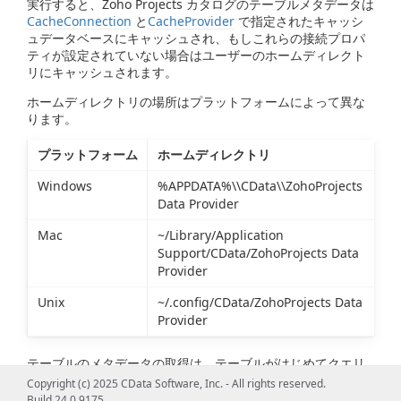
実行すると、Zoho Projects カタログのテーブルメタデータは
CacheConnection
と
CacheProvider
で指定されたキャッシ
ュデータベースにキャッシュされ、もしこれらの接続プロパ
ティが設定されていない場合はユーザーのホームディレクト
リにキャッシュされます。
ホームディレクトリの場所はプラットフォームによって異な
ります。
プラットフォーム
ホームディレクトリ
Windows
%APPDATA%\\CData\\ZohoProjects
Data Provider
Mac
~/Library/Application
Support/CData/ZohoProjects Data
Provider
Unix
~/.config/CData/ZohoProjects Data
Provider
テーブルのメタデータの取得は、テーブルがはじめてクエリ
された際に一度だけ行われます。
Copyright (c) 2025 CData Software, Inc. - All rights reserved.
Build 24.0.9175