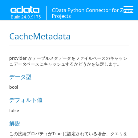
CData Python Connector for Zoho
Projects
Build 24.0.9175
CacheMetadata
provider がテーブルメタデータをファイルベースのキャッシ
ュデータベースにキャッシュするかどうかを決定します。
データ型
bool
デフォルト値
false
解説
この接続プロパティがTrue に設定されている場合、クエリを