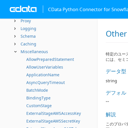
SSL
CData Python Connector for Snowfl
Firewall
Proxy
Logging
Other
Schema
Caching
Miscellaneous
特定のユー
AllowPreparedStatement
には、セミ
AllowUserVariables
データ型
ApplicationName
string
AsyncQueryTimeout
BatchMode
デフォル
BindingType
""
CustomStage
ExternalStageAWSAccessKey
解説
ExternalStageAWSSecretKey
このプロパ