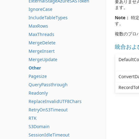
ExternalStageAzureSASToken
要ありませ
ます。
IgnoreCase
IncludeTableTypes
Note：
特定
す。
MaxRows
複数のプロ
MaxThreads
MergeDelete
統合およ
MergeInsert
DefaultC
MergeUpdate
Other
Pagesize
ConvertD
QueryPassthrough
RecordToF
Readonly
ReplaceInvalidUTF8Chars
RetryOnS3Timeout
RTK
S3Domain
SessionIdleTimeout