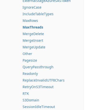
ExternalStageAzureSASToken
IgnoreCase
IncludeTableTypes
MaxRows
MaxThreads
MergeDelete
MergeInsert
MergeUpdate
Other
Pagesize
QueryPassthrough
Readonly
ReplaceInvalidUTF8Chars
RetryOnS3Timeout
RTK
S3Domain
SessionIdleTimeout