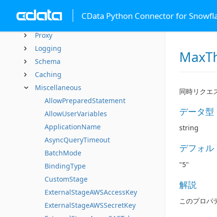
SSL
CData Python Connector for Snowfl
Firewall
Proxy
Logging
MaxTh
Schema
Caching
Miscellaneous
同時リクエ
AllowPreparedStatement
データ型
AllowUserVariables
ApplicationName
string
AsyncQueryTimeout
デフォル
BatchMode
"5"
BindingType
CustomStage
解説
ExternalStageAWSAccessKey
このプロパ
ExternalStageAWSSecretKey