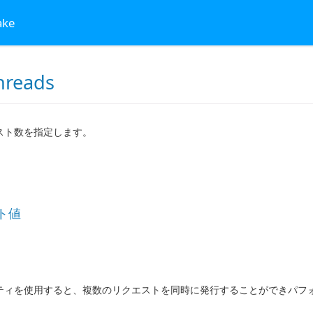
ake
reads
スト数を指定します。
ト値
ティを使用すると、複数のリクエストを同時に発行することができパフ