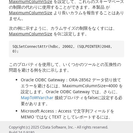
MaximumColumnSize
を設定して、これらのスキーマベース
の制限の代わりに使用することができます。本製品 が
MaximumColumnSize
より長いカラムを報告することはあり
ません。
次の例に示すように、カラムサイズの制限をなくすには、
MaximumColumnSize
を0に設定します。
SQLSetConnectAttr(hdbc, 20002, (SQLPOINTER)2048,
0);
このプロパティを使用して、いくつかのツールとの互換性の
問題を避ける例を次に示します。
Oracle ODBC Gateway：ORA-28562 データ切り捨て
エラーを避けるには、MaximumColumnSize=4000 を
設定します。Oracle ODBC Gateway では、さらに、
MapToWVarchar
接続プロパティをfalseに設定する必
要があります。
Microsoft Access：Access で文字列フィールドを
MEMO ではなくTEXT としてレポートするには、
MaximumColumnSize=255 を設定します。MEMO フ
Copyright (c) 2025 CData Software, Inc. - All rights reserved.
ィールドは長さの制限がありませんが、結合とフィル
Build 24.0.9180