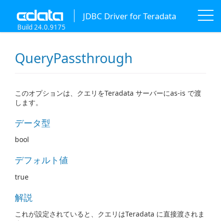
JDBC Driver for Teradata
Build 24.0.9175
QueryPassthrough
このオプションは、クエリをTeradata サーバーにas-is で渡
します。
データ型
bool
デフォルト値
true
解説
これが設定されていると、クエリはTeradata に直接渡されま