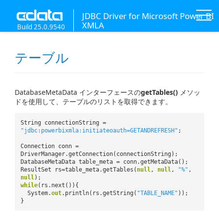
JDBC Driver for Microsoft Power BI
XMLA
Build 25.0.9540
テーブル
DatabaseMetaData インターフェースの
getTables()
メソッ
ドを使用して、テーブルのリストを取得できます。
String connectionString =
"jdbc:powerbixmla:initiateoauth=GETANDREFRESH"
;
Connection conn =
DriverManager.getConnection(connectionString);
DatabaseMetaData table_meta = conn.getMetaData();
ResultSet rs=table_meta.getTables(
null
,
null
,
"%"
,
null
);
while
(rs.next()){
System.
out
.println(rs.getString(
"TABLE_NAME"
));
}