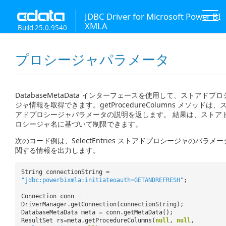
JDBC Driver for Microsoft Power BI
XMLA
Build 25.0.9540
プロシージャパラメータ
DatabaseMetaData インターフェースを使用して、ストアドプロ
ジャ情報を取得できます。getProcedureColumns メソッドは、
アドプロシージャパラメータの説明を返します。 結果は、ストア
ロシージャ名に基づいて制限できます。
次のコード例は、SelectEntries ストアドプロシージャのパラメ
関する情報を出力します。
String connectionString =
"jdbc:powerbixmla:initiateoauth=GETANDREFRESH"
;
Connection conn =
DriverManager.getConnection(connectionString);
DatabaseMetaData meta = conn.getMetaData();
ResultSet rs=meta.getProcedureColumns(
null
,
null
,