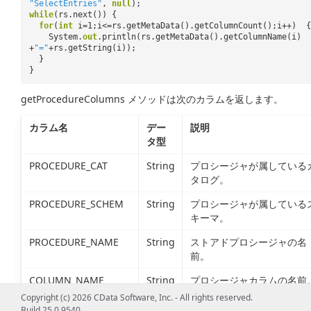
"SelectEntries"
,
null
);
while
(rs.next()) {
for
(
int
i=1;i<=rs.getMetaData().getColumnCount();i++) {
System.
out
.println(rs.getMetaData().getColumnName(i)
+
"="
+rs.getString(i));
}
}
getProcedureColumns メソッドは次のカラムを返します。
カラム名
デー
説明
タ型
PROCEDURE_CAT
String
プロシージャが属している
タログ。
PROCEDURE_SCHEM
String
プロシージャが属している
キーマ。
PROCEDURE_NAME
String
ストアドプロシージャの名
前。
COLUMN_NAME
String
プロシージャカラムの名前
Copyright (c) 2026 CData Software, Inc. - All rights reserved.
COLUMN_TYPE
String
プロシージャカラムの種類
Build 25.0.9540